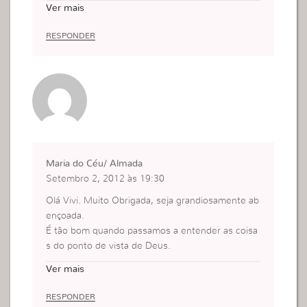
Ver mais
minha vida..
RESPONDER
Maria do Céu/ Almada
Setembro 2, 2012 às 19:30
Olá Vivi. Muito Obrigada, seja grandiosamente ab
ençoada.
É tão bom quando passamos a entender as coisa
s do ponto de vista de Deus.
O recebimento do Espírito Santo é o nosso maior
Ver mais
bem, é uma dádiva de valor inestimável e Deus d
eseja que o possuamos.
RESPONDER
Deus vê a nossa sinceridade ,vê se O reconhece