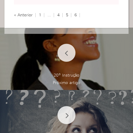
mos com verdade, Deus vê o que somos desde
o nosso intímo .
« Anterior
1
…
4
5
6
Deus também observa se O buscarmos completa
mente rendidos a Ele, pelo que Ele é e pelo que
Ele representa para nós.
O Espírito Santo só entra e permanece , se esta
mos limpos , livres , sedentos de Deus.
Jesus diz ….”Eu sou o caminho, a verdade e a vid
a…”
Por buscarmos a Deus por meio de Jesus, como
Ele deseja, com toda a nossa força , todo o nosso
20º Instrução
ser, somos possuídos pelo Espiríto Santo e surpr
eendidos pelo poder de Deus .