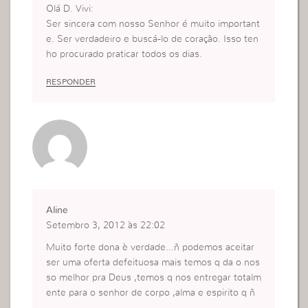
Olá D. Vivi:
Ser sincera com nosso Senhor é muito important
e. Ser verdadeiro e buscá-lo de coração. Isso ten
ho procurado praticar todos os dias.
RESPONDER
Aline
Setembro 3, 2012 às 22:02
Muito forte dona è verdade…ñ podemos aceitar
ser uma oferta defeituosa mais temos q da o nos
so melhor pra Deus ,temos q nos entregar totalm
ente para o senhor de corpo ,alma e espirito q ñ
seja feita a minha vontade mais a do Senhor na