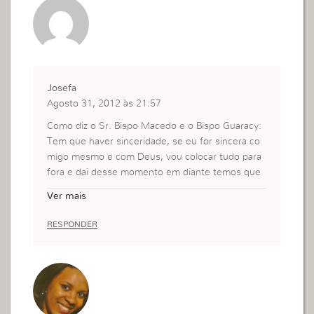
Josefa
Agosto 31, 2012 às 21:57
Como diz o Sr. Bispo Macedo e o Bispo Guaracy:
Tem que haver sinceridade, se eu for sincera co
migo mesmo e com Deus, vou colocar tudo para
fora e dai desse momento em diante temos que
crer no perdão de Deus e não ficar se martilizand
Ver mais
o buscando erros e mais erros, pq pecadores so
mos, mas se há sinceridade há misericórdia do S
RESPONDER
enhor.