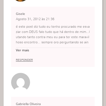
Gisele
Agosto 31, 2012 às 21:36
é este post diz tudo eu tenho procurado me esva
ziar com DEUS falo tudo que há dentro de mim…l
utando tanto contra meu eu para ter este maravil
hoso encontro… sempre oro perguntando se ain
da falta algo… e está faltando por que ainda não
Ver mais
o recebi =:( mas não vou desisti até domingo ou
até meu último folêgo de vida vou pedir,clamar…
RESPONDER
a conhecer o ESPIRITO SANTO \o/
Gabriella Oliveira