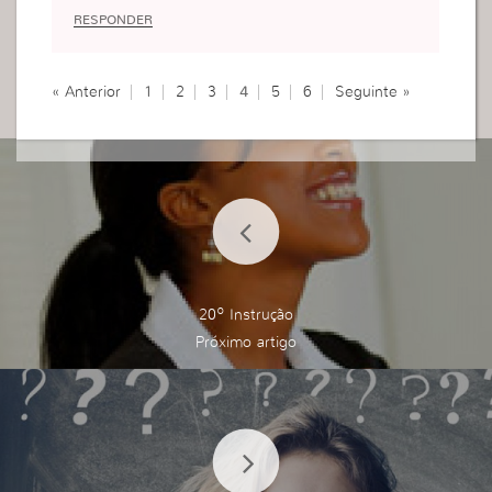
aziando o nosso ser, reconhecendo e odiando os
RESPONDER
nossos pecados, Ele nos completará com o Seu
Espírito.
Muito grata pela instrução!
« Anterior
1
2
3
4
5
6
Seguinte »
Na Fé
20º Instrução