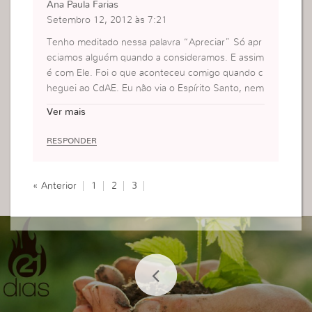
Ana Paula Farias
Setembro 12, 2012 às 7:21
Tenho meditado nessa palavra “Apreciar” Só apr
eciamos alguém quando a consideramos. E assim
é com Ele. Foi o que aconteceu comigo quando c
heguei ao CdAE. Eu não via o Espírito Santo, nem
sabia muito a respeito dele, mas conseguia enxer
Ver mais
gá-lo através daqueles que o tinham, por meio da
conduta, via algo diferente, do brilho no olhar, da
RESPONDER
alegria que eu ainda nao tinha, e então passei a a
preciar e a desejá-lo.
« Anterior
1
2
3