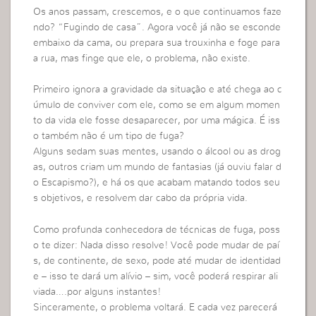
Os anos passam, crescemos, e o que continuamos faze
ndo? “Fugindo de casa”. Agora você já não se esconde
embaixo da cama, ou prepara sua trouxinha e foge para
a rua, mas finge que ele, o problema, não existe.
Primeiro ignora a gravidade da situação e até chega ao c
úmulo de conviver com ele, como se em algum momen
to da vida ele fosse desaparecer, por uma mágica. É iss
o também não é um tipo de fuga?
Alguns sedam suas mentes, usando o álcool ou as drog
as, outros criam um mundo de fantasias (já ouviu falar d
o Escapismo?), e há os que acabam matando todos seu
s objetivos, e resolvem dar cabo da própria vida.
Como profunda conhecedora de técnicas de fuga, poss
o te dizer: Nada disso resolve! Você pode mudar de paí
s, de continente, de sexo, pode até mudar de identidad
e – isso te dará um alívio – sim, você poderá respirar ali
viada….por alguns instantes!
Sinceramente, o problema voltará. E cada vez parecerá