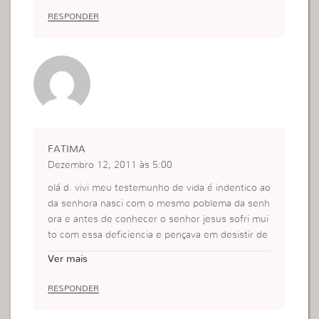
RESPONDER
FATIMA
Dezembro 12, 2011 às 5:00
olá d. vivi meu testemunho de vida é indentico ao
da senhora nasci com o mesmo poblema da senh
ora e antes de conhecer o senhor jesus sofri mui
to com essa deficiencia e pençava em desistir de
tudo porque eu me odiava naõ gostava nem de
Ver mais
me olhar no espelho sofri na escola por causa do
preconceito e resumindo fui muito infeliz e hoje a
RESPONDER
prendi com jesus que não devemos desistir de n
ada e ainda luto para melhor mais minha aparenci