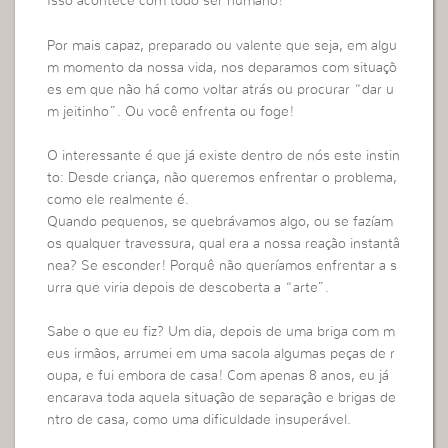
Isso acontece com todo ser humano!
Por mais capaz, preparado ou valente que seja, em algu
m momento da nossa vida, nos deparamos com situaçõ
es em que não há como voltar atrás ou procurar “dar u
m jeitinho”. Ou você enfrenta ou foge!
O interessante é que já existe dentro de nós este instin
to: Desde criança, não queremos enfrentar o problema,
como ele realmente é.
Quando pequenos, se quebrávamos algo, ou se fazíam
os qualquer travessura, qual era a nossa reação instantâ
nea? Se esconder! Porquê não queríamos enfrentar a s
urra que viria depois de descoberta a “arte”.
Sabe o que eu fiz? Um dia, depois de uma briga com m
eus irmãos, arrumei em uma sacola algumas peças de r
oupa, e fui embora de casa! Com apenas 8 anos, eu já
encarava toda aquela situação de separação e brigas de
ntro de casa, como uma dificuldade insuperável.