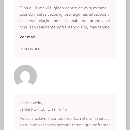
Olha eu já me vi fugindo dentro de mim mesma,
quando muitas vezes ignorei algumas situações vi
vidas nas relações pessoais, sabe eu aprendi a ve
ncer isso realmente enfrentando sim, mas també
m aprendi outra coisa: eu dava importância demai
Ver mais
s as coisas que não tem tanta importância, picuin
has, coisas insignificantes que eu as tornava enor
RESPONDER
mes, por isso eu queria sempre fugir, porque não
sabia enfrentar o problema de frente e também p
orque não tinha uma cabeça madura o suficiente
para resolver aquilo dentro de mim. Mas hoje ? E
u sou livre!!! srsr Deus abençoe…
jessica vieira
Janeiro 27, 2012 às 19:46
As suas palavras sempre nos faz refletir na situaç
ao que as vezes em sempre temos que enfrentar