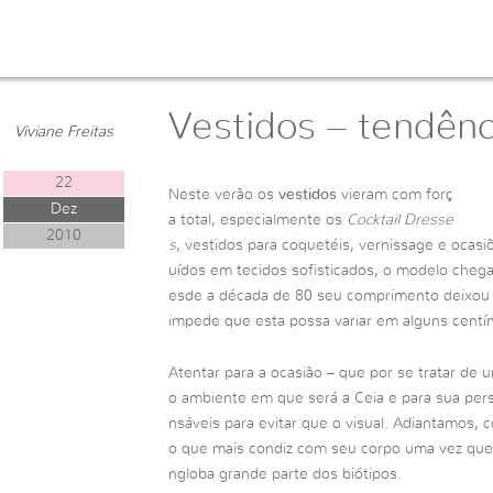
STILO
Vestidos – tendênc
Viviane Freitas
22
Neste verão os
vestidos
vieram com forç
Dez
a total, especialmente os
Cocktail Dresse
2010
s
, vestidos para coquetéis, vernissage e ocas
uídos em tecidos sofisticados, o modelo chega
esde a década de 80 seu comprimento deixou d
impede que esta possa variar em alguns centí
Atentar para a ocasião – que por se tratar de 
o ambiente em que será a Ceia e para sua perso
nsáveis para evitar que o visual. Adiantamos, c
o que mais condiz com seu corpo uma vez que
ngloba grande parte dos biótipos.