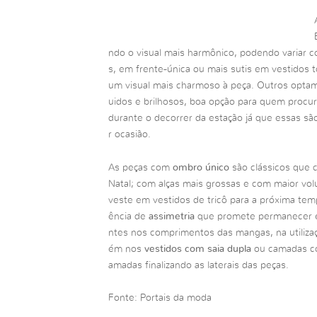
ndo o visual mais harmônico, podendo variar 
s, em frente-única ou mais sutis em vestidos
um visual mais charmoso à peça. Outros optam
uidos e brilhosos, boa opção para quem procu
durante o decorrer da estação já que essas sã
r ocasião.
As peças com
ombro único
são clássicos que c
Natal; com alças mais grossas e com maior vo
veste em vestidos de tricô para a próxima tem
ência de
assimetria
que promete permanecer e
ntes nos comprimentos das mangas, na utiliza
ém nos
vestidos com saia dupla
ou camadas co
amadas finalizando as laterais das peças.
Fonte: Portais da moda