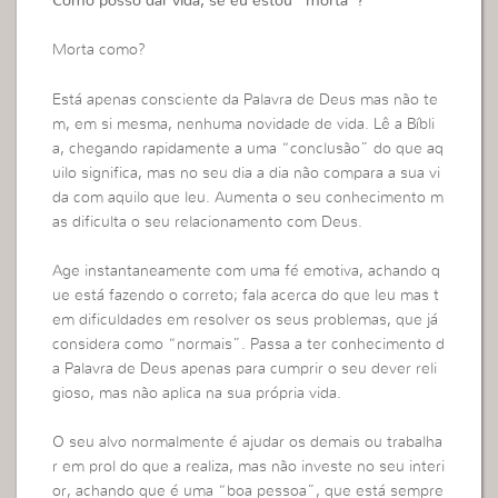
Como posso dar vida, se eu estou “morta”?
Morta como?
Está apenas consciente da Palavra de Deus mas não te
m, em si mesma, nenhuma novidade de vida. Lê a Bíbli
a, chegando rapidamente a uma “conclusão” do que aq
uilo significa, mas no seu dia a dia não compara a sua vi
da com aquilo que leu. Aumenta o seu conhecimento m
as dificulta o seu relacionamento com Deus.
Age instantaneamente com uma fé emotiva, achando q
ue está fazendo o correto; fala acerca do que leu mas t
em dificuldades em resolver os seus problemas, que já
considera como “normais”. Passa a ter conhecimento d
a Palavra de Deus apenas para cumprir o seu dever reli
gioso, mas não aplica na sua própria vida.
O seu alvo normalmente é ajudar os demais ou trabalha
r em prol do que a realiza, mas não investe no seu interi
or, achando que é uma “boa pessoa”, que está sempre