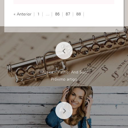
« Anterior
1
…
86
87
88
Música - "Father And Son"