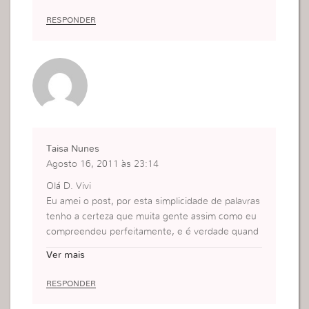
RESPONDER
Taisa Nunes
Agosto 16, 2011 às 23:14
Olá D. Vivi
Eu amei o post, por esta simplicidade de palavras
tenho a certeza que muita gente assim como eu
compreendeu perfeitamente, e é verdade quand
o temos a pobreza em nossos pensamentos ela c
Ver mais
onsequentemente se reproduz para fora,mas qua
ndo temos um pensamente graaade…Aaah!! ai ni
RESPONDER
nguem nos segura!
Beijos