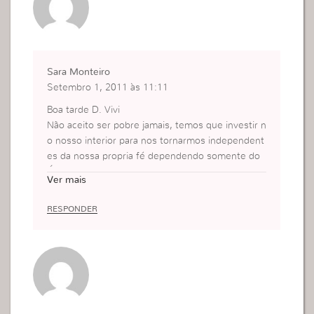
Sara Monteiro
Setembro 1, 2011 às 11:11
Boa tarde D. Vivi
Não aceito ser pobre jamais, temos que investir n
o nosso interior para nos tornarmos independent
es da nossa propria fé dependendo somente do
Único que nos pode guiar, orientar pois Ele sabe
Ver mais
quantos fios de cabelo temos na nossa cabeça e
com certeza sabe o que é melhor para nós, quan
RESPONDER
do nos colocamos à Sua disposição ai de certeza
seremos ricas glorificando o Seu nome.
Um grande Abraço
Sara – Amadora