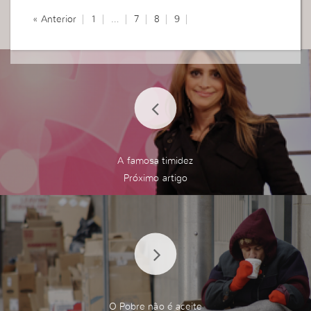
Taísa Nunes
« Anterior
1
…
7
8
9
A famosa timidez
O Pobre não é aceite