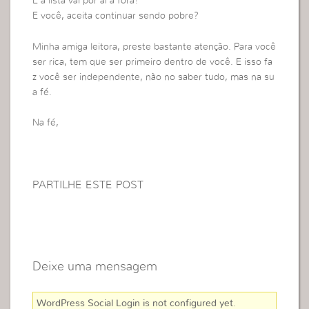
E a lista vai por aí a fora!
E você, aceita continuar sendo pobre?
Minha amiga leitora, preste bastante atenção. Para você
ser rica, tem que ser primeiro dentro de você. E isso fa
z você ser independente, não no saber tudo, mas na su
a fé.
Na fé,
PARTILHE ESTE POST
Deixe uma mensagem
WordPress Social Login is not configured yet
.