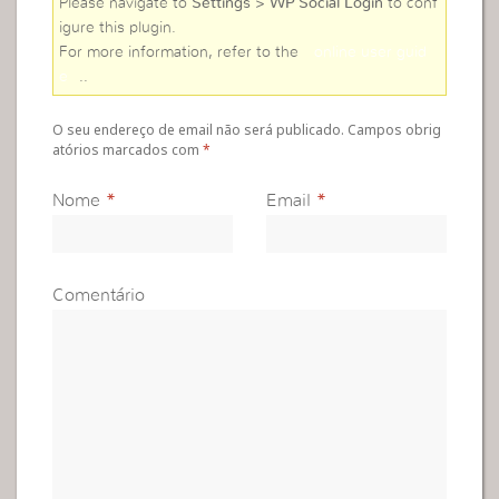
Please navigate to
Settings > WP Social Login
to conf
igure this plugin.
For more information, refer to the
online user guid
e
..
O seu endereço de email não será publicado. Campos obrig
atórios marcados com
*
Nome
*
Email
*
Comentário