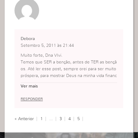
Debora
Setembro 5, 2011 às 21:44
Muito forte, Dna VIvi.
Temos que SER a benção, antes de TER as bençã
os. Até ler esse post, sempre orei para ser muito
próspera, para mostrar Deus na minha vida financ
eira. Como se isso fosse falar mais alto que o me
Ver mais
u caráter. Esse post abriu meus olhos.
Um beijo.
RESPONDER
Na fé, Debora Anjos – Houston USA.
« Anterior
1
…
3
4
5