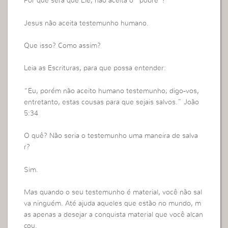
Por quê será que Ele, não aceita o “pobre”?
Jesus não aceita testemunho humano.
Que isso? Como assim?
Leia as Escrituras, para que possa entender:
“Eu, porém não aceito humano testemunho; digo-vos,
entretanto, estas cousas para que sejais salvos.” João
5:34
O quê? Não seria o testemunho uma maneira de salva
r?
Sim.
Mas quando o seu testemunho é material, você não sal
va ninguém. Até ajuda aqueles que estão no mundo, m
as apenas a desejar a conquista material que você alcan
çou.