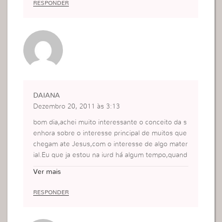
RESPONDER
DAIANA
Dezembro 20, 2011 às 3:13
bom dia,achei muito interessante o conceito da s
enhora sobre o interesse principal de muitos que
chegam ate Jesus,com o interesse de algo mater
ial.Eu que ja estou na iurd há algum tempo,quand
o li me fez avaliar,pensar no meu interesse para c
Ver mais
om o Senhor Jesus. Material ou espiritual? Mom
entâneo ou eterno? Daina do Nascimento Rogick
RESPONDER