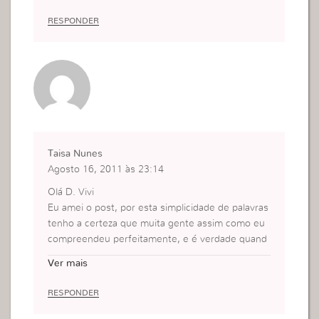
RESPONDER
Taisa Nunes
Agosto 16, 2011 às 23:14
Olá D. Vivi
Eu amei o post, por esta simplicidade de palavras
tenho a certeza que muita gente assim como eu
compreendeu perfeitamente, e é verdade quand
o temos a pobreza em nossos pensamentos ela c
Ver mais
onsequentemente se reproduz para fora,mas qua
ndo temos um pensamente graaade…Aaah!! ai ni
RESPONDER
nguem nos segura!
Beijos