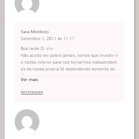
Sara Monteiro
Setembro 1, 2011 às 11:11
Boa tarde D. Vivi
Não aceito ser pobre jamais, temos que investir n
o nosso interior para nos tornarmos independent
es da nossa propria fé dependendo somente do
Único que nos pode guiar, orientar pois Ele sabe
Ver mais
quantos fios de cabelo temos na nossa cabeça e
com certeza sabe o que é melhor para nós, quan
RESPONDER
do nos colocamos à Sua disposição ai de certeza
seremos ricas glorificando o Seu nome.
Um grande Abraço
Sara – Amadora