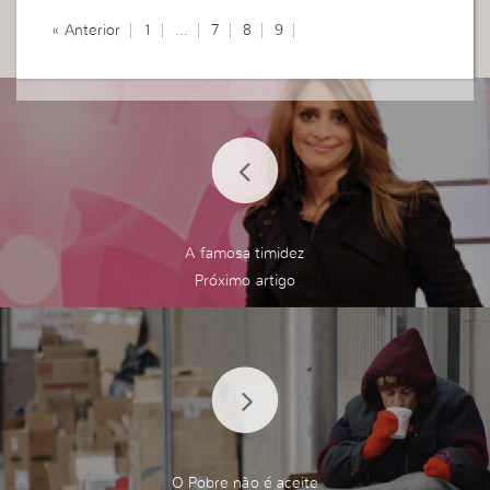
Taísa Nunes
« Anterior
1
…
7
8
9
A famosa timidez
O Pobre não é aceite