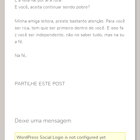
E a lista vai por aí a fora!
E você, aceita continuar sendo pobre?
Minha amiga leitora, preste bastante atenção. Para você
ser rica, tem que ser primeiro dentro de você. E isso fa
z você ser independente, não no saber tudo, mas na su
a fé.
Na fé,
PARTILHE ESTE POST
Deixe uma mensagem
WordPress Social Login is not configured yet
.