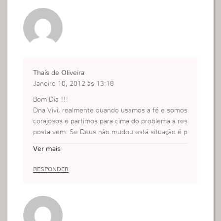
azer!
beijinn
Thaís de Oliveira
Janeiro 10, 2012 às 13:18
Bom Dia !!!
Dna Vivi, realmente quando usamos a fé e somos
corajosos e partimos para cima do problema a res
posta vem. Se Deus não mudou está situação é p
orque falta que a amiga faça algo para reverter a
Ver mais
situação.
Na fé !
RESPONDER