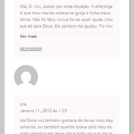
Olá, D. Vivi, passei por essa situação. A diferença
é que meu marido estava na igreja e tinha maus
olhos. Não foi fácil, nunca foi de pedir ajuda, chor
ava só para Deus, Ele sempre me ajudou. Fiz mui
tos sacrifícios, infelizmente muitos para o coraçã
Ver mais
o, mais só resolveu quando foi sincera com Deu
s, e deixei o coração de lado e usei a fé. hoje est
RESPONDER
amos juntos na fé.
hoje sei a importância de pedir ajuda, ajuda muit
o..
cris
Janeiro 11, 2012 às 1:23
ola Dona vivi,também gostaria de deixar meu dep
oimento ,eu também quando lutava pelo meu es
poso pensava em largar ele e toda vez que ele m