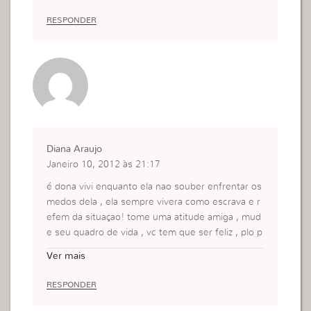
Leine-Alvares Machado-SP
RESPONDER
Diana Araujo
Janeiro 10, 2012 às 21:17
é dona vivi enquanto ela nao souber enfrentar os
medos dela , ela sempre vivera como escrava e r
efem da situaçao! tome uma atitude amiga , mud
e seu quadro de vida , vc tem que ser feliz , plo p
ouco que vc falou percebo que vc nao esta feliz ,
Ver mais
pois anda com amargura no peito, sofrendo calad
a sem ter com quem contar!
RESPONDER
e neste momento eu te digo , se apoie me Deus,
somente ele vai te ajudar e te direcionar no que f