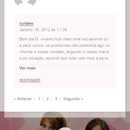
surilane
Janeiro 10, 2012 às 11:26
Bom dia D. viviane,hoje mais uma vez aprendi qu
e para vencer os problemas não podemos agir co
nforme a nossa vontade, largando o nosso marid
o,ou situação, aprendi que lutar vale mais a pena
pois temos um Deus grande que é capaz de resol
Ver mais
ve-los, antes tudo acontecia eu falava vou te larg
ar caso não mude, vejo o quanto fui tola, egoista,
RESPONDER
acomodada, estou casada e meu esposo pela mi
nha fé já se converteu pois é assim que hoje vejo
as coisas.beijos amada que Deus abençoe.
« Anterior
1
2
3
Seguinte »