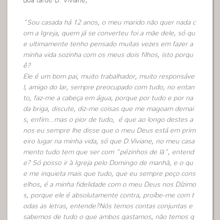
Boa tarde D. Viviane,
“Sou casada há 12 anos, o meu marido não quer nada c
om a Igreja, quem já se converteu foi a mãe dele, só qu
e ultimamente tenho pensado muitas vezes em fazer a
minha vida sozinha com os meus dois filhos, isto porqu
ê?
Ele é um bom pai, muito trabalhador, muito responsáve
l, amigo do lar, sempre preocupado com tudo, no entan
to, faz-me a cabeça em água, porque por tudo e por na
da briga, discute, diz-me coisas que me magoam demai
s, enfim…mas o pior de tudo, é que ao longo destes a
nos eu sempre lhe disse que o meu Deus está em prim
eiro lugar na minha vida, só que D.Viviane, no meu casa
mento tudo tem que ser com “pézinhos de lã”, entend
e? Só posso ir à Igreja pelo Domingo de manhã, e o qu
e me inquieta mais que tudo, que eu sempre peço cons
elhos, é a minha fidelidade com o meu Deus nos Dízimo
s, porque ele é absolutamente contra, proíbe-me com t
odas as letras, entende?Nós temos contas conjuntas e
sabemos de tudo o que ambos gastamos, não temos q