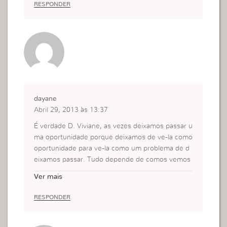
RESPONDER
so não está pronta q ele vem e ajuda e dá força,e
tenho plena certeza q essa é a hora de eu mudar
tudo na minha vida.Pq a depedência só vem de D
eus e todos nós dependemos dele,e aí passamos
a conhecer mais a gente vemos algo q nunca per
cebemos.
dayane
Abril 29, 2013 às 13:37
É verdade D. Viviane, as vezes deixamos passar u
ma oportunidade porque deixamos de ve-la como
oportunidade para ve-la como um problema de d
eixamos passar. Tudo depende de comos vemos
as coisas. Se vemos os probremas ou uma negaç
Ver mais
ão como oportunidade tiraremos proveito de tud
o quanto fazemos. Beijois
RESPONDER