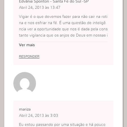
Edvânia Sponton - Santa Fé do Sul -SP
Abril 24, 2013 às 13:47
Vigiar é o que devemos fazer para não cair na roti
na e nos esfriar na fé. É uma questão de inteligê
ncia ver a oportunidade que nos é dada pela cons
tante vigilancia que os anjos de Deus em nossas i
grejas cuidam de nossa Salvação. A misericórdia
Ver mais
de Deus é infinita para nós.
RESPONDER
mariza
Abril 24, 2013 às 3:03
Eu estou passando por uma situação e há pouco