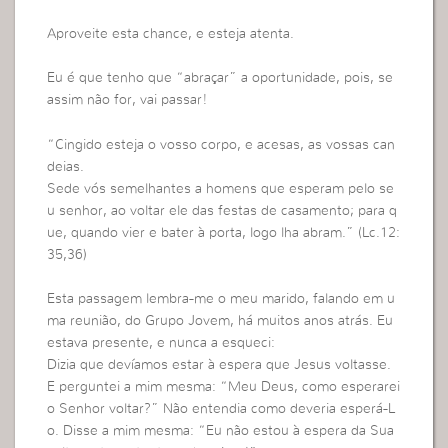
Aproveite esta chance, e esteja atenta.
Eu é que tenho que “abraçar” a oportunidade, pois, se
assim não for, vai passar!
“Cingido esteja o vosso corpo, e acesas, as vossas can
deias.
Sede vós semelhantes a homens que esperam pelo se
u senhor, ao voltar ele das festas de casamento; para q
ue, quando vier e bater à porta, logo lha abram.” (Lc.12:
35,36)
Esta passagem lembra-me o meu marido, falando em u
ma reunião, do Grupo Jovem, há muitos anos atrás. Eu
estava presente, e nunca a esqueci:
Dizia que devíamos estar à espera que Jesus voltasse.
E perguntei a mim mesma: “Meu Deus, como esperarei
o Senhor voltar?” Não entendia como deveria esperá-L
o. Disse a mim mesma: “Eu não estou à espera da Sua