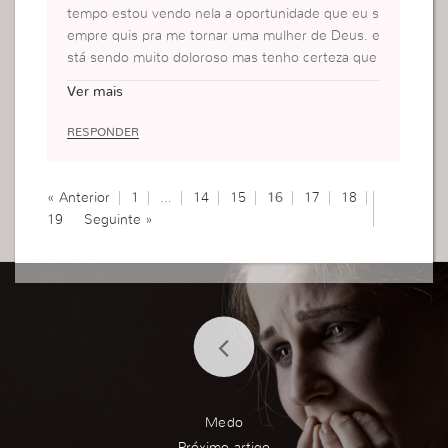
tempo estou vendo nela a oportunidade que eu s
empre quis pra me tornar uma mulher de Deus. e
stá sendo muito doloroso mas tenho certeza que
se não estivesse passando por tudo isso estaria l
Ver mais
evando as coisas de qualquer jeito como antes.
RESPONDER
« Anterior
1
…
14
15
16
17
18
19
Seguinte »
Medo