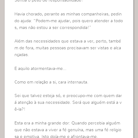
Sentia o peso de responsabilidade!
Havia chorado, perante as minhas companheiras, pedin
do ajuda: “Podem-me ajudar, pois quero atender a todo
s, mas não estou a ser correspondida!”
Além das necessidades que estava a ver, perto, també
m de fora, muitas pessoas precisavam ser vistas e alca
nçadas.
E aquilo atormentava-me…
Como em relação a si, cara internauta.
Sei que talvez esteja só, e preocupo-me com quem dar
á atenção à sua necessidade. Será que alguém está a v
ê-la?!
Esta era a minha grande dor: Quando percebia alguém
que não estava a viver a fé genuína, mas uma fé religio
sa e emotiva. Isto doía-me e afrontava-me.