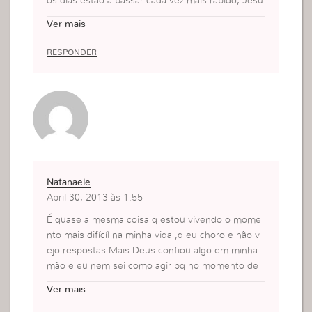
os dias estão a passar cada vez mais rapido, Jesu
s está as portas e temos que estar vigiantes sem
Ver mais
pre!
Fiquem na fé, beijinhos
RESPONDER
Natanaele
Abril 30, 2013 às 1:55
É quase a mesma coisa q estou vivendo o mome
nto mais difícíl na minha vida ,q eu choro e não v
ejo respostas.Mais Deus confiou algo em minha
mão e eu nem sei como agir pq no momento de
dores e aflições não temos ânimo,não sabemos n
Ver mais
em para onde irmos mais se Deus confiou algo e
m minha mão é nesse momento de dor q eu pen