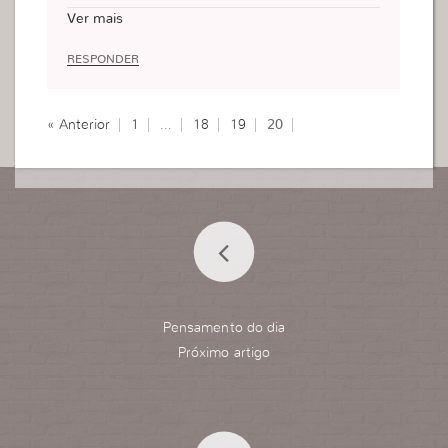
do somos chamados á atenção ou quando vemos
Ver mais
algo que um obreiro faz ou pastor isso corrompe
nosso ser….mais essa é a fé ta ligado…fica com
RESPONDER
Deus
« Anterior
1
…
18
19
20
Pensamento do dia