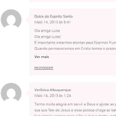
o povo e pela minha alma.
Atendendo sempre que
Dulce do Espirito Santo
1º Deus na minha vida
Maio 14, 2013 às 8:41
2º a minha família
3º a obra de Deus
Ola amiga Luisa
E QUE NÃO POSSO FALHAR COM NENHUM DEL
Ola amiga Luisa!
Por fim com equilíbrio e sabedoria de Deus tod
E importante estarmos atentas para ficarmos frus
Fátima Figueiredo – Caldas da Rainha
Quando permanecemos em Cristo temos o prazer d
curar salvar o maior numero de almas para Jesus
Ver mais
Dentro da igreja ha muita gente que precisa de 
maior por isso o nosso trabalho tem que ser no in
RESPONDER
s que aproveitar as oportunidades para multiplic
us.
Deus abencoe !
Verônica Albuquerque
Maio 14, 2013 às 1:24
Tenho muita alegria em servir a Deus e ajudar as 
soa que falo de Jesus e essa pessoa chega ao ba