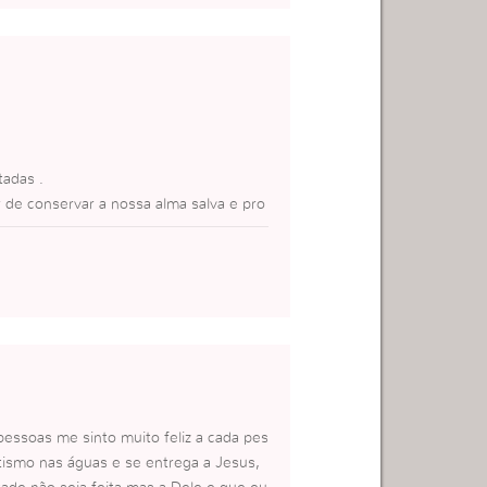
ES
o se consegue, HOJE SOU FELIZ
tadas .
e conservar a nossa alma salva e pro
.A nossa visao e sempre almas.
ajuda que ainda nao conseguiram o bem
terior e exterior da igreja,sempre temo
ar o numero de almas para o reino de De
pessoas me sinto muito feliz a cada pes
tismo nas águas e se entrega a Jesus,