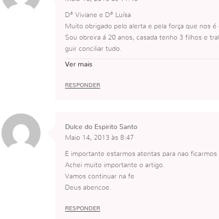
Dª Viviane e Dª Luísa
Muito obrigado pelo alerta e pela força que nos é
Sou obreira á 20 anos, casada tenho 3 filhos e tr
guir conciliar tudo.
Á um tempo atrás entrei numa grande frustração 
Ver mais
de Deus do que realmente fazia, tinha tudo na minh
r obreira , a pior mãe de todas, a pressão que eu
RESPONDER
me sofre muito, chora todos os dias,
Até que um dia falei com Deus e disse-lhe eu que
Falei com uma esposa contei como me sentia e e
Dulce do Espirito Santo
m que seja um papel do chão na igreja com tod
Maio 14, 2013 às 8:47
r uma pessoa de todo o seu coração como se fosse
elhor .
E importante estarmos atentas para nao ficarmos 
A partir desse dia comecei a valorizar muito mais
Achei muito importante o artigo.
O que é que vale ira igreja todos os dias como um r
Vamos continuar na fe
obreira não foi! é só fadiga para o corpo, porque
Deus abencoe.
ada acrescenta
Agora si vou, vou com todo o coração dar o meu m
RESPONDER
a, onde Deus precisar vou para fazer a diferenç