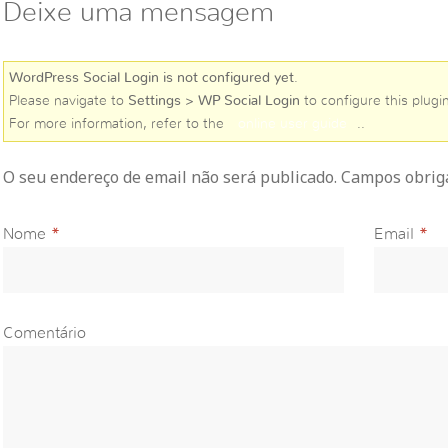
Deixe uma mensagem
WordPress Social Login is not configured yet
.
Please navigate to
Settings > WP Social Login
to configure this plugin
For more information, refer to the
online user guide
..
O seu endereço de email não será publicado. Campos obri
Nome
*
Email
*
Comentário