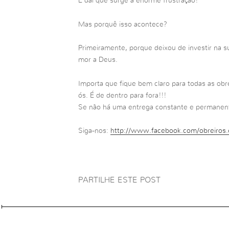
É daí que surge a enorme frustração!
Mas porquê isso acontece?
Primeiramente, porque deixou de investir na su
mor a Deus.
Importa que fique bem claro para todas as ob
ós. É de dentro para fora!!!
Se não há uma entrega constante e permanente,
Siga-nos:
http://www.facebook.com/obreiros.
PARTILHE ESTE POST