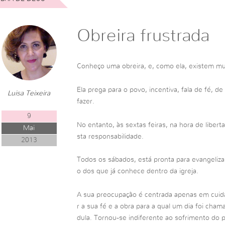
Obreira frustrada
Conheço uma obreira, e, como ela, existem mu
Ela prega para o povo, incentiva, fala de fé, d
Luisa Teixeira
fazer.
9
No entanto, às sextas feiras, na hora de liber
Mai
sta responsabilidade.
2013
Todos os sábados, está pronta para evangeliz
o dos que já conhece dentro da igreja.
A sua preocupação é centrada apenas em cuida
r a sua fé e a obra para a qual um dia foi ch
dula. Tornou-se indiferente ao sofrimento do 