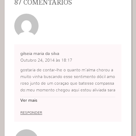
87 COMENTÁRIOS
gilseia maria da silva
Outubro 24, 2014 às 18:17
gostaria de contar-lhe o quanto m’alma chorou a
muito vinha buscando esse sentimento dócil amo
roso junto de um coraçao que batesse compassa
do:meu momento chegou aqui estou aliviada sara
da hoje por varias vezes refleti muito o que apren
Ver mais
di chorei muito ate sairem essas mazelas .Agora
acordada glorificando a Deus em nome de Jesus
RESPONDER
amem