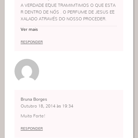
A VERDADE E´QUE TRAMIMTIMOS O QUE ESTA
R DENTRO DE NÓS . O PERFUME DE JESUS E´E
XALADO ATRAVÉS DO NOSSO PROCEDER.
Porque para Deus somos o bom perfume de Cris
Ver mais
to, nos que se salvam e nos que se perdem.
2 CORINTIOS 2;15
RESPONDER
Bruna Borges
Outubro 18, 2014 às 19:34
Muito Forte!
RESPONDER