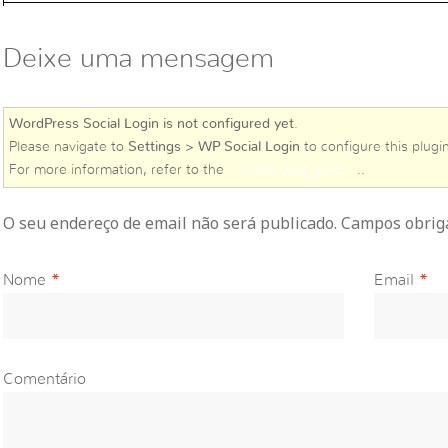
Deixe uma mensagem
WordPress Social Login is not configured yet
.
Please navigate to
Settings > WP Social Login
to configure this plugin
For more information, refer to the
online user guide
..
O seu endereço de email não será publicado. Campos obri
Nome
*
Email
*
Comentário