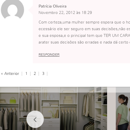
Patrícia Oliveira
Novembro 22, 2012 às 18:29
Com certeza,uma mulher sempre espera que o hom
ecessário ele ser seguro em suas decisões,não es
e sua esposa,e o principal tem que TER UM C
arater suas decisões são erradas e nada dá certo 
RESPONDER
« Anterior
1
2
3