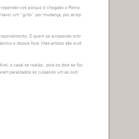
rrependei-vos porque é chegado o Reino
aver um “grito” por mudança, por arrep
rependimento. E quem se arrepende entr
dentro e depois fora. Mas ambos são evid
el, o casal se realiza…pois os dois se foc
aram paralizados se culpando um ao outr