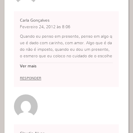
Carla Gonçalves
Fevereiro 24, 2012 às 8:06
Quando eu penso em presente, penso em algo q
ue é dado com carinho, com amor. Algo que é da
do não é imposto, quando eu dou um presente,
o esmero que eu coloco no cuidado de o escolhe
r,o cuidado no embrulho demosnstra a considera
Ver mais
ção e amor que eu tenho pela pessoa. Assim tam
bém é com Deus o cuidado que eu tenho em faz
RESPONDER
er as coisas para Ele não porque existe uma obrig
ação mas um prazer, uma alegria, Amor.
Beijinhos .