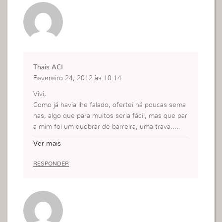
Thais ACI
Fevereiro 24, 2012 às 10:14
Vivi,
Como já havia lhe falado, ofertei há poucas sema
nas, algo que para muitos seria fácil, mas que par
a mim foi um quebrar de barreira, uma trava…..
Pois bem, para oferecer o melhor de mim, sem s
Ver mais
er tarefa, estarei no meu aniversário, ofertando d
o que recebi do meu Senhor para uma grupo esp
RESPONDER
ecial de mulheres, que por muitos motivos vivem
encarceradas no espírito e na carne.
Que Deus te abençoe!