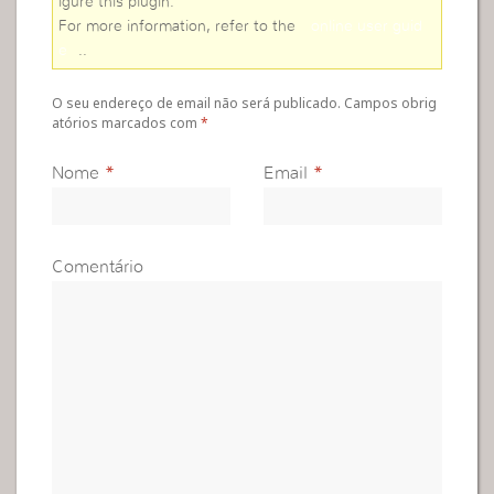
igure this plugin.
For more information, refer to the
online user guid
e
..
O seu endereço de email não será publicado. Campos obrig
atórios marcados com
*
Nome
*
Email
*
Comentário