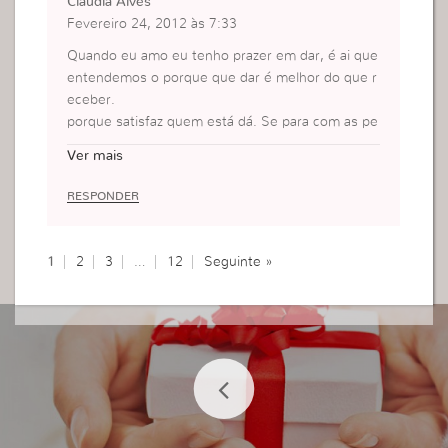
Claudia Alves
Fevereiro 24, 2012 às 7:33
Quando eu amo eu tenho prazer em dar, é ai que
entendemos o porque que dar é melhor do que r
eceber.
porque satisfaz quem está dá. Se para com as pe
ssoas é assim, imagine para com Aquele que deu
Ver mais
100%, sem reservas.
Todos os dias eu tenho a oportunidade de dar u
RESPONDER
m presente, o meu melhor ou o presente feio, a
escolha, ou
melhor a entrega sou eu que faço a cada amanhe
1
2
3
…
12
Seguinte »
cer!!!!
Na Fé!