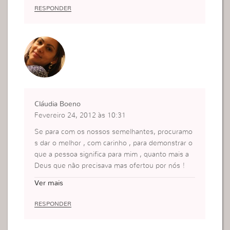
obrigado e que Deus a abençoe ricamente
RA TODA a humanidade, como esse DEUS e mar
RESPONDER
beijinhossss
avilhoso e que presente tremendo, hoje podemo
s ter acesso a sua graça, o seu perdao, tudo porq
ue ele fez e nao cobrou nada em troca.
eu te amo jesus
faby
Cláudia Boeno
Fevereiro 24, 2012 às 10:31
Se para com os nossos semelhantes, procuramo
s dar o melhor , com carinho , para demonstrar o
que a pessoa significa para mim , quanto mais a
Deus que não precisava mas ofertou por nós !
Tenho que avaliar a minha oferta para Deus todo
Ver mais
s os dias ( não só monetária ) , mas a minha vida !
Será que entrego o meu melhor ?
RESPONDER