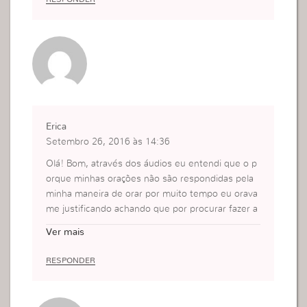
Erica
Setembro 26, 2016 às 14:36
Olá! Bom, através dos áudios eu entendi que o p
orque minhas orações não são respondidas pela
minha maneira de orar por muito tempo eu orava
me justificando achando que por procurar fazer a
s coisas corretas já teria direito de ter resposta e
Ver mais
não é no fazer e sim no ser.
RESPONDER