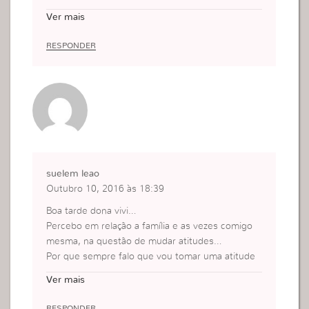
uele momento.
Ver mais
RESPONDER
suelem leao
Outubro 10, 2016 às 18:39
Boa tarde dona vivi…
Percebo em relação a família e as vezes comigo
mesma, na questão de mudar atitudes…
Por que sempre falo que vou tomar uma atitude
mas é no sentimento não tomo nenhuma decisão
Ver mais
pra reveter a situação.
RESPONDER