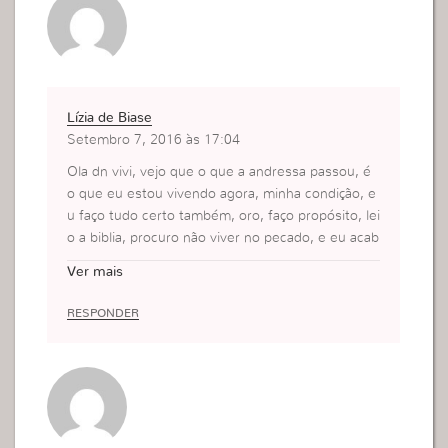
Lízia de Biase
Setembro 7, 2016 às 17:04
Ola dn vivi, vejo que o que a andressa passou, é
o que eu estou vivendo agora, minha condição, e
u faço tudo certo também, oro, faço propósito, lei
o a biblia, procuro não viver no pecado, e eu acab
o me deixando confusa sobre a entrega, porque
Ver mais
eu fico me perguntando o que eu preciso entreg
ar para Deus, se eu já faço tudo certo, e não vivo
RESPONDER
no pecado, se eu já O busco, tenho meu propósit
o de nascer de Deus, eu ouço sempre dizer para
mim: Você ainda não se entregou totalmente” eu
fico comigo mesma, me perguntando, mas entre
gar o que? então, eu fico com medo sabe dn viv
i? medo de perder minha salvação, medo de perd