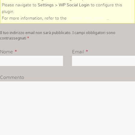
Please navigate to
Settings > WP Social Login
to configure this
plugin.
For more information, refer to the
online user guide
..
Il tuo indirizzo email non sarà pubblicato. I campi obbligatori sono
contrassegnati
*
Nome
*
Email
*
Commento