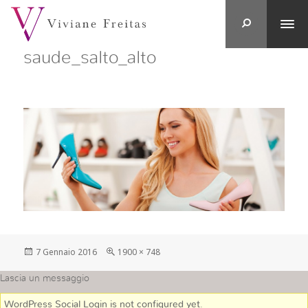
saude_salto_alto
Postato
Full
7 Gennaio 2016
1900 × 748
su
size
Lascia un messaggio
WordPress Social Login is not configured yet
.