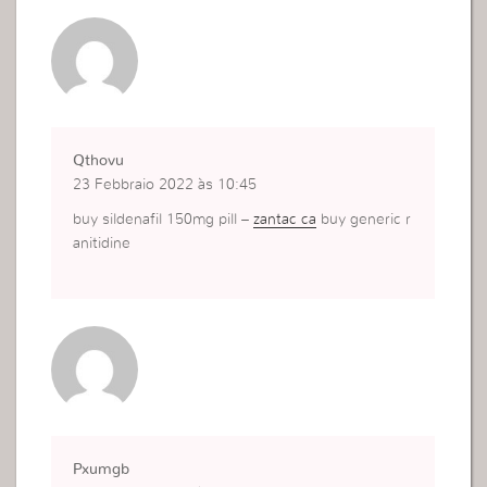
Qthovu
23 Febbraio 2022 às 10:45
buy sildenafil 150mg pill –
zantac ca
buy generic r
anitidine
Pxumgb