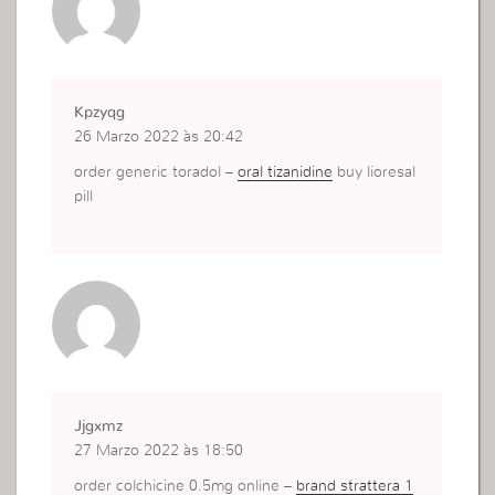
Kpzyqg
26 Marzo 2022 às 20:42
order generic toradol –
oral tizanidine
buy lioresal
pill
Jjgxmz
27 Marzo 2022 às 18:50
order colchicine 0.5mg online –
brand strattera 1