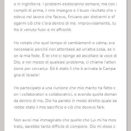
o in Inghilterra. I problemi esisteranno sempre; ma con i
compiti di prima, il mio impegno e il buon risultato che v
edevo nel lavoro che facevo, finivano per distrarmi e sf
ogarmi ciò che c’era dentro di me. Improvvisamente, tu
tto è venuto fuori e mi affrontò.
Ho notato che quel tempo di cambiamenti e calma, era
necessario perché non attentassi ad un’altra cosa, se n
on la mia fede. È lei che ci spinge ad ascoltare la voce di
Dio, e nel mezzo di qualsiasi problema, ci chiama l’atten
zione per cercarLo. Ed è stato lì che è arrivata la Campa
gna di Israele!
Ho partecipato a una riunione che mio marito ha fatto c
on i collaboratori e collaboratrici, e avendo quella doman
da dentro di me, Dio ha parlato in modo diretto quale sa
rebbe stato il mio sacrificio e ciò che dovevo fare.
Non avrei mai immaginato che quello che Lui mi ha mos
trato, sarebbe tanto difficile di compiere. Dio mi disse c