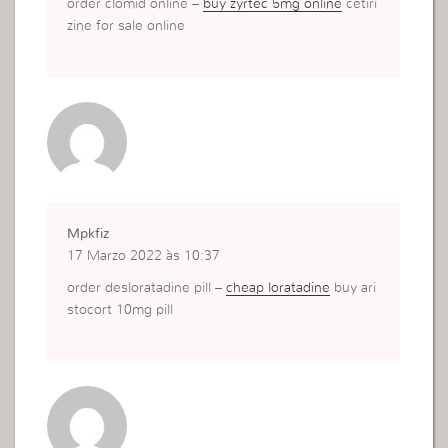
order clomid online –
buy zyrtec 5mg online
cetiri
zine for sale online
Mpkfiz
17 Marzo 2022 às 10:37
order desloratadine pill –
cheap loratadine
buy ari
stocort 10mg pill