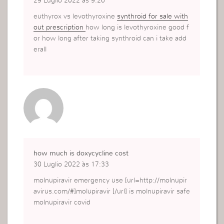
29 Luglio 2022 às 9:26
euthyrox vs levothyroxine
synthroid for sale with
out prescription
how long is levothyroxine good f
or how long after taking synthroid can i take add
erall
how much is doxycycline cost
30 Luglio 2022 às 17:33
molnupiravir emergency use [url=http://molnupir
avirus.com/#]molupiravir [/url] is molnupiravir safe
molnupiravir covid