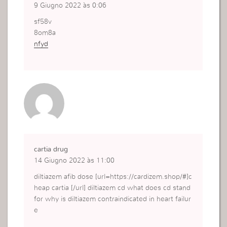
9 Giugno 2022 às 0:06
sf58v
8om8a
nfyd
cartia drug
14 Giugno 2022 às 11:00
diltiazem afib dose [url=https://cardizem.shop/#]c
heap cartia [/url] diltiazem cd what does cd stand
for why is diltiazem contraindicated in heart failur
e