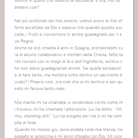
vestire in quello che vedevo la necessità. E ora, me ne
andavo così?
Nel più profondo del mio essere, volevo avere le mie of
ferte accettate da Dio e sapevo che quando questo suc
cede, i frutti si convertono in anime guadagnate per il s
uo Regno.
Anche se ero rimasta 4 anni in Spagna, prendendomi cu
ra di alcune collaboratrici e membri della Chiesa, fatto ta
nte riunioni con le mogli di là e dell’Inghilterra, sentivo c
he non stavo guadagnando anime. Sai quella sensazion
e di fare tanto, ma mettere tutto dentro un sacchetto b
ucato?! Proprio così, era così che io mi sentivo e per qu
esto mi faceva tanto male.
Mio marito mi ha chiamata, e rendendosi conto come m
i trovavo, mi ha chiamata l’attenzione. Lui ha detto: “Mi
miu, standing still!” Lui ha pregato per me e mi ha riem
pita di fede.
Quando ho messo giù, sono andata nella mia stanza, ho
piegato le ginocchia e mi sono sfogata con Dio. Mi ricor