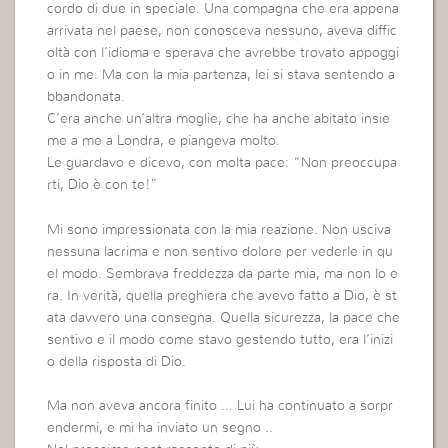
cordo di due in speciale. Una compagna che era appena
arrivata nel paese, non conosceva nessuno, aveva diffic
oltà con l’idioma e sperava che avrebbe trovato appoggi
o in me. Ma con la mia partenza, lei si stava sentendo a
bbandonata.
C’era anche un’altra moglie, che ha anche abitato insie
me a me a Londra, e piangeva molto.
Le guardavo e dicevo, con molta pace: “Non preoccupa
rti, Dio è con te!”
Mi sono impressionata con la mia reazione. Non usciva
nessuna lacrima e non sentivo dolore per vederle in qu
el modo. Sembrava freddezza da parte mia, ma non lo e
ra. In verità, quella preghiera che avevo fatto a Dio, è st
ata davvero una consegna. Quella sicurezza, la pace che
sentivo e il modo come stavo gestendo tutto, era l’inizi
o della risposta di Dio.
Ma non aveva ancora finito … Lui ha continuato a sorpr
endermi, e mi ha inviato un segno ..