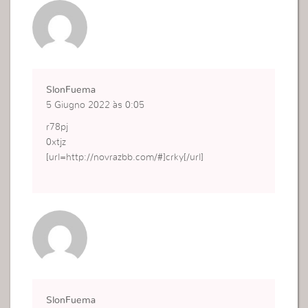
SlonFuema
5 Giugno 2022 às 0:05
r78pj
0xtjz
[url=http://novrazbb.com/#]crky[/url]
SlonFuema