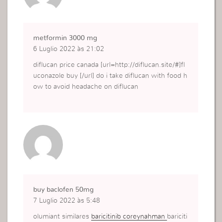
metformin 3000 mg
6 Luglio 2022 às 21:02
diflucan price canada [url=http://diflucan.site/#]fl
uconazole buy [/url] do i take diflucan with food h
ow to avoid headache on diflucan
buy baclofen 50mg
7 Luglio 2022 às 5:48
olumiant similares
baricitinib coreynahman
bariciti