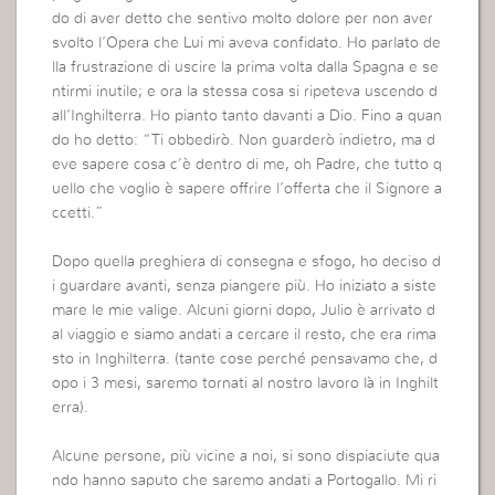
do di aver detto che sentivo molto dolore per non aver
svolto l’Opera che Lui mi aveva confidato. Ho parlato de
lla frustrazione di uscire la prima volta dalla Spagna e se
ntirmi inutile; e ora la stessa cosa si ripeteva uscendo d
all’Inghilterra. Ho pianto tanto davanti a Dio. Fino a quan
do ho detto: “Ti obbedirò. Non guarderò indietro, ma d
eve sapere cosa c’è dentro di me, oh Padre, che tutto q
uello che voglio è sapere offrire l’offerta che il Signore a
ccetti.”
Dopo quella preghiera di consegna e sfogo, ho deciso d
i guardare avanti, senza piangere più. Ho iniziato a siste
mare le mie valige. Alcuni giorni dopo, Julio è arrivato d
al viaggio e siamo andati a cercare il resto, che era rima
sto in Inghilterra. (tante cose perché pensavamo che, d
opo i 3 mesi, saremo tornati al nostro lavoro là in Inghilt
erra).
Alcune persone, più vicine a noi, si sono dispiaciute qua
ndo hanno saputo che saremo andati a Portogallo. Mi ri