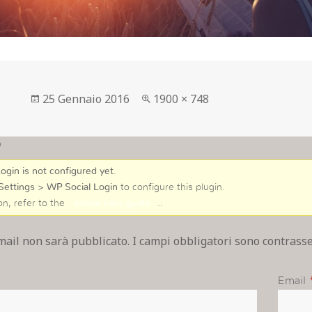
Postato
Full
25 Gennaio 2016
1900 × 748
su
size
o
ogin is not configured yet
.
Settings > WP Social Login
to configure this plugin.
on, refer to the
online user guide
..
email non sarà pubblicato. I campi obbligatori sono contras
Email