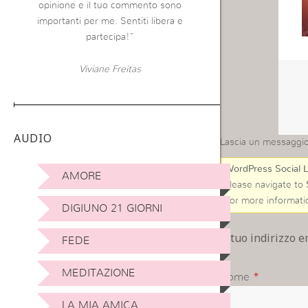
opinione e il tuo commento sono
importanti per me. Sentiti libera e
partecipa!”
Viviane Freitas
AUDIO
Lascia un messaggi
WordPress Social L
AMORE
Please navigate to
For more informati
DIGIUNO 21 GIORNI
Il tuo indirizzo 
FEDE
MEDITAZIONE
Nome
*
LA MIA AMICA