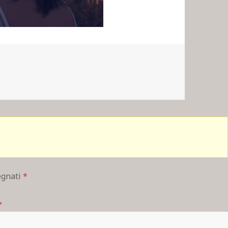
segnati
*
*