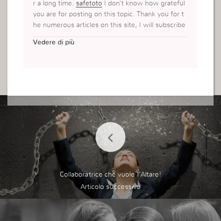
r a long time.
safetoto
I don’t know how grateful
you are for posting on this topic. Thank you for t
he numerous articles on this site, I will subscribe
to those links in my bookmarks and visit them oft
Vedere di più
en. Have a nice day
Collaboratrice che vuole l'Altare!