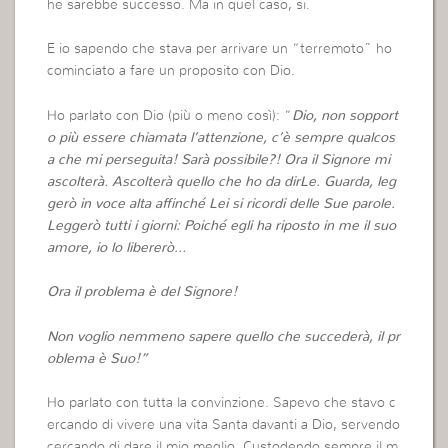
he sarebbe successo. Ma in quel caso, si.
E io sapendo che stava per arrivare un “terremoto” ho
cominciato a fare un proposito con Dio.
Ho parlato con Dio (più o meno così): “
Dio, non sopport
o più essere chiamata l’attenzione, c’è sempre qualcos
a che mi perseguita! Sarà possibile?! Ora il Signore mi
ascolterà. Ascolterà quello che ho da dirLe. Guarda, leg
gerò in voce alta affinché Lei si ricordi delle Sue parole.
Leggerò tutti i giorni: Poiché egli ha riposto in me il suo
amore, io lo libererò…
Ora il problema è del Signore!
Non voglio nemmeno sapere quello che succederà, il pr
oblema è Suo!”
Ho parlato con tutta la convinzione. Sapevo che stavo c
ercando di vivere una vita Santa davanti a Dio, servendo
cercando di dare il mio meglio. Custodendo sempre il m