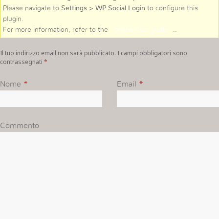
Please navigate to
Settings > WP Social Login
to configure this
plugin.
For more information, refer to the
online user guide
..
Il tuo indirizzo email non sarà pubblicato. I campi obbligatori sono
contrassegnati
*
Nome
*
Email
*
Commento