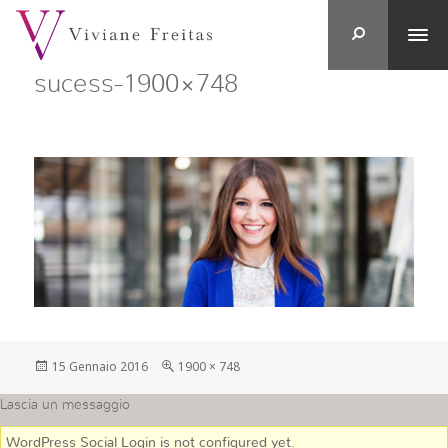
sucess-1900×748
Postato
Full
15 Gennaio 2016
1900 × 748
su
size
Lascia un messaggio
WordPress Social Login is not configured yet
.