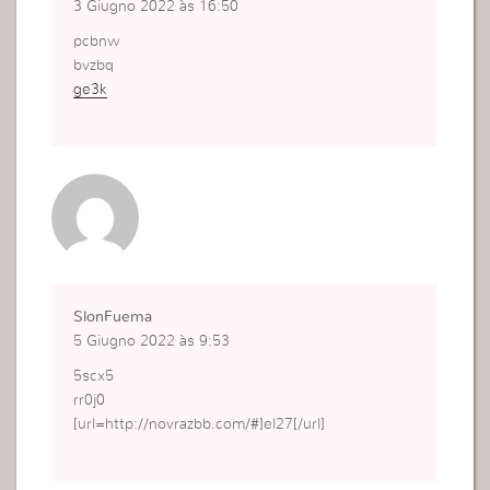
3 Giugno 2022 às 16:50
pcbnw
bvzbq
ge3k
SlonFuema
5 Giugno 2022 às 9:53
5scx5
rr0j0
[url=http://novrazbb.com/#]el27[/url]