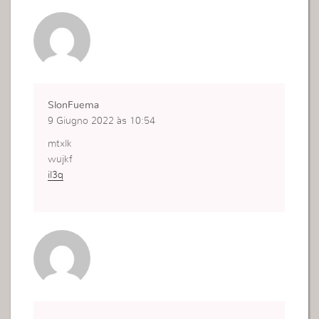
SlonFuema
9 Giugno 2022 às 10:54
mtxlk
wujkf
il3q