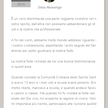
2015
Silvia Alvarenga
È un vero dilemma,da una parte vogliamo investire nel n
ostro spirito, dall’altra non possiamo abbandonare gli st
udi e la nostra vita professionale.
A fin dei conti, abbiamo metà mondo addosso riguardo i
l nostro cristianesimo, aspettando i primi segnali del fan
atismo per poter giudicare la nostra fede.
La nostra fede richiede da noi una buona testimonianza
in quest’area.
Quando conobbi la Comunità Cristiana dello Spirito Sant
o avevo 13 anni e i miei voti a scuola erano pessimi. Ero
molto ribelle, mancavo a scuola, e quando andavo facev
o casino in classe. Ma quando mi fu rivelata la fede razi
onale del Dio vivo, ho scoperto la ragione di vivere. Non
mi importava più niente, partecipavo alle riunione quotid