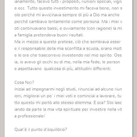
ianamente, facevo tutti i propositi, riunioni speciali, vigili
e ecc. Tutto questo investimento mi faceva bene, non s
olo perché mi avvicinava sempre di più a Dio ma anche
perché cambiavo lentamente come persona. Ma i miei v
oti continuavano bassi, e ovviamente (con ragione) la mi
a famiglia pretendeva buoni risultati.
Ma in mezzo a queste pretese, ciò che sembrava esser
e il responsabile della mia sconfitta a scuola, erano molt
e le ore che trascorrevo investendo nel mio spirito. Oss
ia, io avevo gli occhi su di me, nella mia fede, le person
e aspettavano qualcosa di più, attitudini differenti.
Cosa feci?
Iniziai ad impegnarmi negli studi, rinunciai ad alcune riun
ioni, migliorai un po’ i miei voti e cominciai a lavorare, tu
tto questo mi portò allo stesso dilemma: E ora? Sto lasc
iando da parte la mia vita spirituale per investire nella vit
a professionale!
Qual’è il punto d’equilibrio?