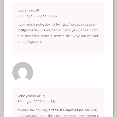
buy amoxicillin
28 Luglio 2022 às 13:35
how much nolvadex [url=http://nolvadexusa.co
m/#]nolvadex 10 mg tablet price [/url] does clomi
d or nolvadex restore testes size why run nolvad
ex during cycle
valacyclovir drug
30 Luglio 2022 às 4:35
female taking viagra
tadalafil dapoxetine
can you
buy kamagra over the counter what does generic