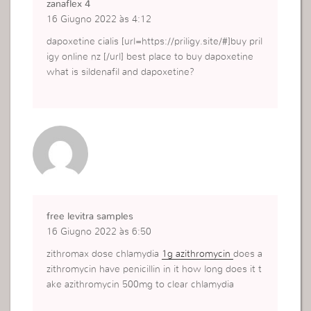
zanaflex 4
16 Giugno 2022 às 4:12
dapoxetine cialis [url=https://priligy.site/#]buy pril
igy online nz [/url] best place to buy dapoxetine
what is sildenafil and dapoxetine?
free levitra samples
16 Giugno 2022 às 6:50
zithromax dose chlamydia
1g azithromycin
does a
zithromycin have penicillin in it how long does it t
ake azithromycin 500mg to clear chlamydia