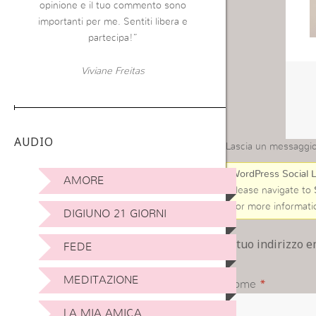
opinione e il tuo commento sono
importanti per me. Sentiti libera e
partecipa!”
Viviane Freitas
AUDIO
Lascia un messaggi
WordPress Social L
AMORE
Please navigate to
For more informati
DIGIUNO 21 GIORNI
Il tuo indirizzo 
FEDE
MEDITAZIONE
Nome
*
LA MIA AMICA