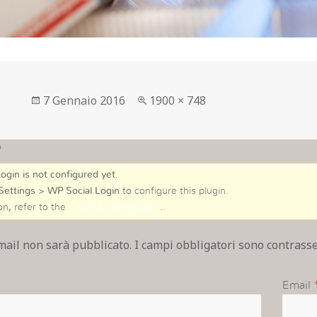
Postato
Full
7 Gennaio 2016
1900 × 748
su
size
o
ogin is not configured yet
.
Settings > WP Social Login
to configure this plugin.
on, refer to the
online user guide
..
email non sarà pubblicato. I campi obbligatori sono contras
Email