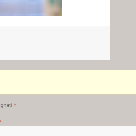
segnati
*
*