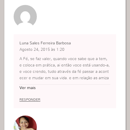
Luna Sales Ferreira Barbosa
Agosto 24, 2015 às 1:20
A Fé, se faz valer, quando voce sabe que a tem,
e coloca em prática, ai então voce está usando-a,
e voce crendo, tudo através da fé passar a acont
ecer e mudar em sua vida. e em relação as amiza
des, também, ou seja, até as amizades começam
Ver mais
a mudar, porque as amizades da fé são outros pe
nsamentos, expectativas, e visão, daquelas que e
RESPONDER
stão no mundo. e infelizmente muda um pouco,
eles começam a se afastar quando começamos a
se aproximar mais das coisas de Deus, pois na m
aioria das vezes eles não querem deixar o mund
o. e então por isso motivo acabam se afastando