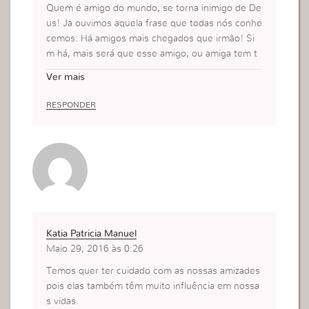
Quem é amigo do mundo, se torna inimigo de De
us! Ja ouvimos aquela frase que todas nós conhe
cemos: Há amigos mais chegados que irmão! Si
m há, mais será que esse amigo, ou amiga tem t
e levado a conhecer o mundo, ou levado a conhe
Ver mais
cer a Deus!? Nossas amizades nos influenciam m
uito, a tomar atitudes precipitadas, que vão valer
RESPONDER
apenas o momento! E para agrada-la, acabamos f
azendo, e nesse meio tempo, ja pecamos!! Ja fiz
emos algo que Deus nao se agradou! O que é m
ais fácil: nós levarmos Deus até o mundo, ou o m
undo até nós! Seja sincera!? O que é mais fácil!?
Por isso na hora de escolhermos com quem anda
mos, com quem conversamos, na hora de escolh
er nossas amizades, é bom colocarmos na balanç
Katia Patricia Manuel
a e ver o que pesa mais, o preço de uma amizad
Maio 29, 2016 às 0:26
e, ou o preço da salvação!? Do que adianta ganha
r um amigo que não vai acrescentar nada na sua
Temos quer ter cuidado com as nossas amizades
vida espiritual, e perder o que realmente vale: o
pois elas também têm muito influência em nossa
Senhor Jesus!?
s vidas.