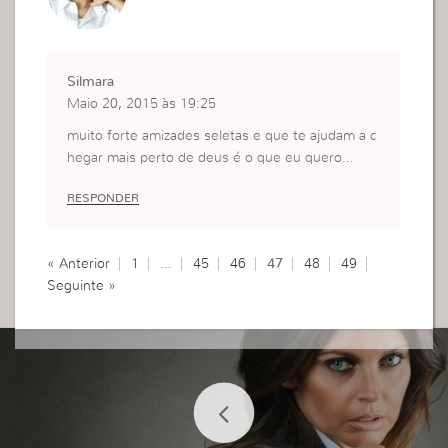
de nós, que queremos ter compromisso com De
us.
Silmara
Maio 20, 2015 às 19:25
muito forte amizades seletas e que te ajudam a c
hegar mais perto de deus é o que eu quero…
RESPONDER
« Anterior
1
…
45
46
47
48
49
Seguinte »