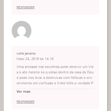
RESPONDER
carla janaina
Maio 24, 2016 às 14:10
Uma amizade mal escolhida pode destruir um Vid
a e ate mesmo os q estao dentro da casa de Deu
s pode nos levar a destruicao com fofocas e env
olvimento em confusao e triste MAs e verdade P
OR isso vigiar Para nao cai nas armadilhas do mal.
Ver mais
RESPONDER