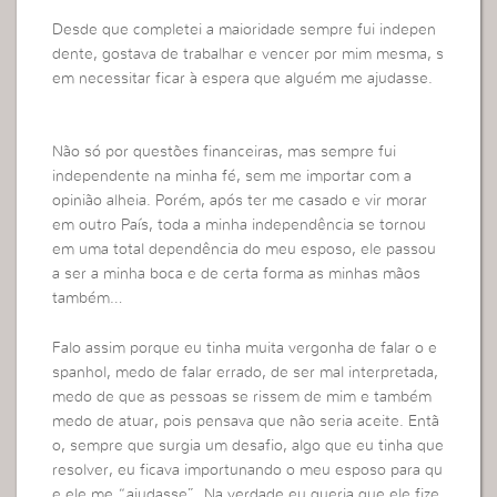
Desde que completei a maioridade sempre fui indepen
dente, gostava de trabalhar e vencer por mim mesma, s
em necessitar ficar à espera que alguém me ajudasse.
Não só por questões financeiras, mas sempre fui
independente na minha fé, sem me importar com a
opinião alheia. Porém, após ter me casado e vir morar
em outro País, toda a minha independência se tornou
em uma total dependência do meu esposo, ele passou
a ser a minha boca e de certa forma as minhas mãos
também…
Falo assim porque eu tinha muita vergonha de falar o e
spanhol, medo de falar errado, de ser mal interpretada,
medo de que as pessoas se rissem de mim e também
medo de atuar, pois pensava que não seria aceite. Entã
o, sempre que surgia um desafio, algo que eu tinha que
resolver, eu ficava importunando o meu esposo para qu
e ele me “ajudasse”. Na verdade eu queria que ele fize