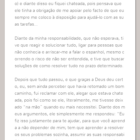
o) e diante disso eu fiquei chateada, pois pensava que
ele tinha a obrigação de me apoiar pelo facto de que eu
sempre me coloco à disposição para ajudá-lo com as su
as tarefas…
Diante da minha responsabilidade, que não esperava, ti
ve que reagir e solucionar tudo, ligar para pessoas que
não conhecia e arriscar-me a falar o espanhol, mesmo c
orrendo o risco de não ser entendida, e tive que buscar
soluções de como resolver tudo no prazo determinado.
Depois que tudo passou, e que graças a Deus deu cert
o, eu, sem ainda perceber que havia retomado um bom
caminho, fui reclamar com ele, alegar que estava chate
ada, pois foi como se ele, literalmente, me tivesse deix
ado “na mão” quando eu mais necessitei. Diante dos m
eus argumentos, ele simplesmente me respondeu: “Eu
fiz isso justamente para te ajudar, para que você aprend
a a não depender de mim; tem que aprender a resolver
os seus problemas sozinha, assumir as suas responsabi