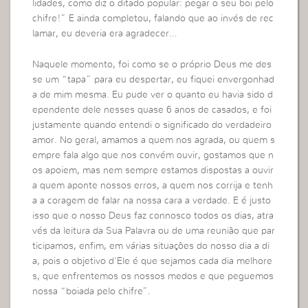
lidades, como diz o ditado popular: pegar o seu boi pelo
chifre!” E ainda completou, falando que ao invés de rec
lamar, eu deveria era agradecer…
Naquele momento, foi como se o próprio Deus me des
se um “tapa” para eu despertar, eu fiquei envergonhad
a de mim mesma. Eu pude ver o quanto eu havia sido d
ependente dele nesses quase 6 anos de casados, e foi
justamente quando entendi o significado do verdadeiro
amor. No geral, amamos a quem nos agrada, ou quem s
empre fala algo que nos convém ouvir, gostamos que n
os apoiem, mas nem sempre estamos dispostas a ouvir
a quem aponte nossos erros, a quem nos corrija e tenh
a a coragem de falar na nossa cara a verdade. E é justo
isso que o nosso Deus faz connosco todos os dias, atra
vés da leitura da Sua Palavra ou de uma reunião que par
ticipamos, enfim, em várias situações do nosso dia a di
a, pois o objetivo d’Ele é que sejamos cada dia melhore
s, que enfrentemos os nossos medos e que peguemos
nossa “boiada pelo chifre”.