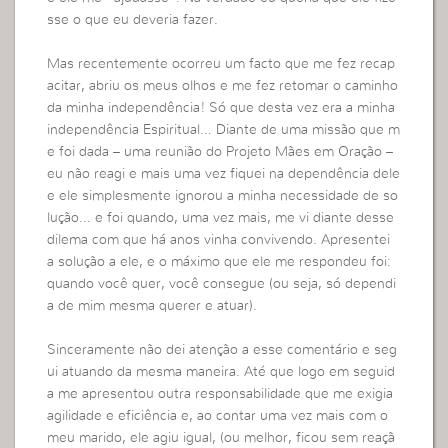
sse o que eu deveria fazer.
Mas recentemente ocorreu um facto que me fez recap
acitar, abriu os meus olhos e me fez retomar o caminho
da minha independência! Só que desta vez era a minha
independência Espiritual… Diante de uma missão que m
e foi dada – uma reunião do Projeto Mães em Oração –
eu não reagi e mais uma vez fiquei na dependência dele
e ele simplesmente ignorou a minha necessidade de so
lução… e foi quando, uma vez mais, me vi diante desse
dilema com que há anos vinha convivendo. Apresentei
a solução a ele, e o máximo que ele me respondeu foi:
quando você quer, você consegue (ou seja, só dependi
a de mim mesma querer e atuar).
Sinceramente não dei atenção a esse comentário e seg
ui atuando da mesma maneira. Até que logo em seguid
a me apresentou outra responsabilidade que me exigia
agilidade e eficiência e, ao contar uma vez mais com o
meu marido, ele agiu igual, (ou melhor, ficou sem reaçã