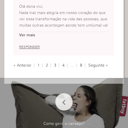
dar.
Olá dona vivi,
Bjs D.Vivi e obrigada por tudo.
Nada traz mais alegria em nosso coração do que
Kenia Luciana
ver essa transformação na vida das pessoas, que
muitas outras aconteçam aonde tem um(uma) val
ente pra comprar a briga dos que estão sofrend
Ver mais
o.
Deus abençoe a sra sempre
RESPONDER
bj grande
« Anterior
1
2
3
4
…
8
Seguinte »
Como gerir o cansaço?