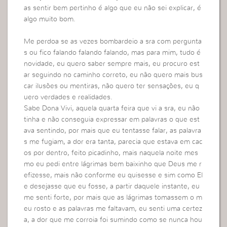
as sentir bem pertinho é algo que eu não sei explicar, é
algo muito bom.
Me perdoa se as vezes bombardeio a sra com pergunta
s ou fico falando falando falando, mas para mim, tudo é
novidade, eu quero saber sempre mais, eu procuro est
ar seguindo no caminho correto, eu não quero mais bus
car ilusões ou mentiras, não quero ter sensações, eu q
uero verdades e realidades.
Sabe Dona Vivi, aquela quarta feira que vi a sra, eu não
tinha e não conseguia expressar em palavras o que est
ava sentindo, por mais que eu tentasse falar, as palavra
s me fugiam, a dor era tanta, parecia que estava em cac
os por dentro, feito picadinho, mais naquela noite mes
mo eu pedi entre lágrimas bem baixinho que Deus me r
efizesse, mais não conforme eu quisesse e sim como El
e desejasse que eu fosse, a partir daquele instante, eu
me senti forte, por mais que as lágrimas tomassem o m
eu rosto e as palavras me faltavam, eu senti uma certez
a, a dor que me corroia foi sumindo como se nunca hou