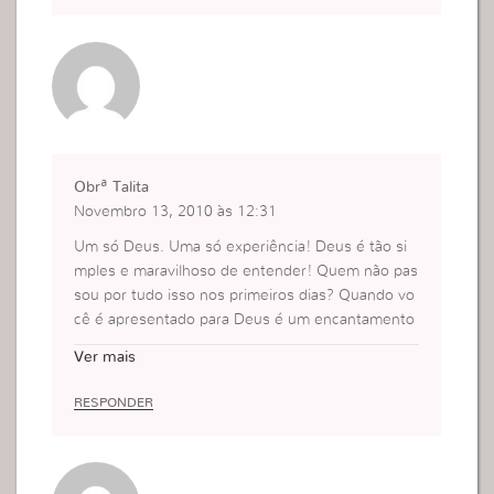
de fato o Amor de Deus em sua vida.
Joselaine Ribeiro
Obrª Talita
Novembro 13, 2010 às 12:31
Um só Deus. Uma só experiência! Deus é tão si
mples e maravilhoso de entender! Quem não pas
sou por tudo isso nos primeiros dias? Quando vo
cê é apresentado para Deus é um encantamento
infinito! E o melhor é que isso se perpetua! Nunc
Ver mais
a perdi esse encantamente pelo meu Senhor! Qu
e maravilha lê isso, pois ela se encontra no primei
RESPONDER
ro amor, algo que muitos, infelizmente perderam!
Tenho certeza que estamos lendo as palavras de
uma grande mulher de Deus!