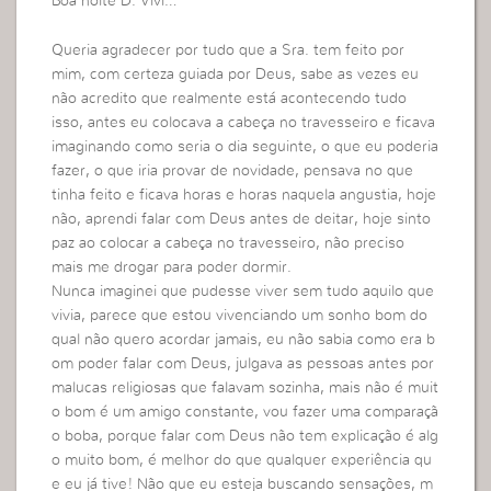
Boa noite D. Vivi…
Queria agradecer por tudo que a Sra. tem feito por
mim, com certeza guiada por Deus, sabe as vezes eu
não acredito que realmente está acontecendo tudo
isso, antes eu colocava a cabeça no travesseiro e ficava
imaginando como seria o dia seguinte, o que eu poderia
fazer, o que iria provar de novidade, pensava no que
tinha feito e ficava horas e horas naquela angustia, hoje
não, aprendi falar com Deus antes de deitar, hoje sinto
paz ao colocar a cabeça no travesseiro, não preciso
mais me drogar para poder dormir.
Nunca imaginei que pudesse viver sem tudo aquilo que
vivia, parece que estou vivenciando um sonho bom do
qual não quero acordar jamais, eu não sabia como era b
om poder falar com Deus, julgava as pessoas antes por
malucas religiosas que falavam sozinha, mais não é muit
o bom é um amigo constante, vou fazer uma comparaçã
o boba, porque falar com Deus não tem explicação é alg
o muito bom, é melhor do que qualquer experiência qu
e eu já tive! Não que eu esteja buscando sensações, m