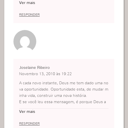
Ver mais
mos que Ele faça tudo da maneira Dele vemos qu
e isso é o melhor para nós.
RESPONDER
Narlet Oliveira
Joselaine Ribeiro
Novembro 13, 2010 às 19:22
A cada novo instante, Deus me tem dado uma no
va oportunidade. Oportunidade esta, de mudar m
inha vida, construir uma nova história.
E se você leu essa mensagem, é porque Deus a
ama e tem inssistido em você.
Ver mais
Não importa quem você é e os erros que você já
cometeu. O que realmente importa é quem você
RESPONDER
deseja ser. Agarre essa oportunidade e conheça