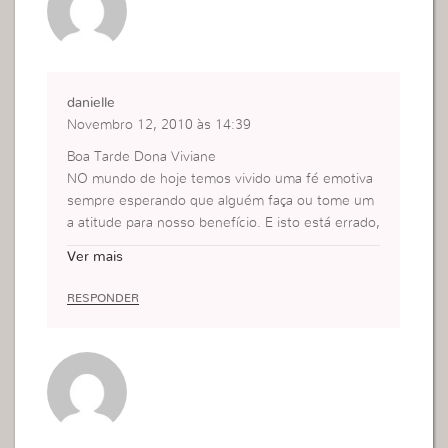
danielle
Novembro 12, 2010 às 14:39
Boa Tarde Dona Viviane
NO mundo de hoje temos vivido uma fé emotiva
sempre esperando que alguém faça ou tome um
a atitude para nosso benefício. E isto está errado,
pois nós somos responsáveis pelos nossos atos,
Ver mais
e esta fé emotiva tem nos atrapalhado muito colo
camos nosso coração em coisas que temos que a
RESPONDER
gira com a razão e a fé emotiva como à senhora d
isse ela bloqueia o raciocínio e por isso não alcan
çamos nada do que pretendemos. Por isso temos
que valorizar mais a nossa atitude de fé, pois é el
a que nos leva a realização.
Danielle Gomes MG/BH