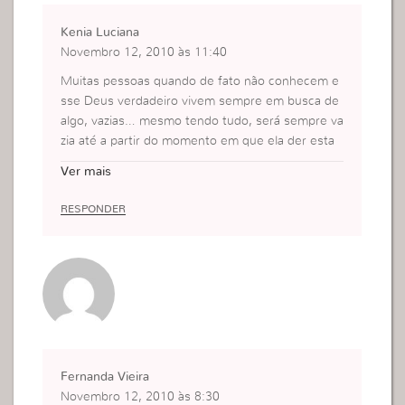
Kenia Luciana
Novembro 12, 2010 às 11:40
Muitas pessoas quando de fato não conhecem e
sse Deus verdadeiro vivem sempre em busca de
algo, vazias… mesmo tendo tudo, será sempre va
zia até a partir do momento em que ela der esta
oportunidade de conhecer o verdadeiro caminho
Ver mais
que é o Senhor Jesus.
Mesmo nós que temos o encontro com Deus so
RESPONDER
mos sempre jogadas a prova, e isto é muito bom
,maravilhoso, para ver onde realmente está Deus
em nossa vida,esta semana fui provada… e realm
ente tenho a certeza do Deus verdadeiro que eu
sirvo, pois em momento algum tive duvida do Se
nhor Jesus ser o meu Deus, pois Ele mudou a mi
nha vida, a paz, alegria e fé que tenho hoje foi Ele
quem me deu, mais ninguém poderia fazer o que
Fernanda Vieira
Ele fez por mim,por isso eu o louvo e o agradeço
Novembro 12, 2010 às 8:30
a cada dia, pois a verdadeira vida só Ele pode nos