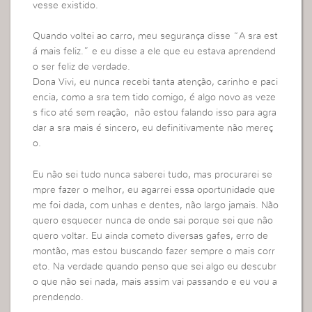
vesse existido.
Quando voltei ao carro, meu segurança disse “A sra est
á mais feliz.” e eu disse a ele que eu estava aprendend
o ser feliz de verdade.
Dona Vivi, eu nunca recebi tanta atenção, carinho e paci
encia, como a sra tem tido comigo, é algo novo as veze
s fico até sem reação, não estou falando isso para agra
dar a sra mais é sincero, eu definitivamente não mereç
o.
Eu não sei tudo nunca saberei tudo, mas procurarei se
mpre fazer o melhor, eu agarrei essa oportunidade que
me foi dada, com unhas e dentes, não largo jamais. Não
quero esquecer nunca de onde sai porque sei que não
quero voltar. Eu ainda cometo diversas gafes, erro de
montão, mas estou buscando fazer sempre o mais corr
eto. Na verdade quando penso que sei algo eu descubr
o que não sei nada, mais assim vai passando e eu vou a
prendendo.