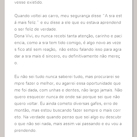
vesse existido.
Quando voltei ao carro, meu segurança disse “A sra est
á mais feliz.” e eu disse a ele que eu estava aprendend
o ser feliz de verdade.
Dona Vivi, eu nunca recebi tanta atenção, carinho e paci
encia, como a sra tem tido comigo, é algo novo as veze
s fico até sem reação, não estou falando isso para agra
dar a sra mais é sincero, eu definitivamente não mereç
o.
Eu não sei tudo nunca saberei tudo, mas procurarei se
mpre fazer o melhor, eu agarrei essa oportunidade que
me foi dada, com unhas e dentes, não largo jamais. Não
quero esquecer nunca de onde sai porque sei que não
quero voltar. Eu ainda cometo diversas gafes, erro de
montão, mas estou buscando fazer sempre o mais corr
eto. Na verdade quando penso que sei algo eu descubr
o que não sei nada, mais assim vai passando e eu vou a
prendendo.