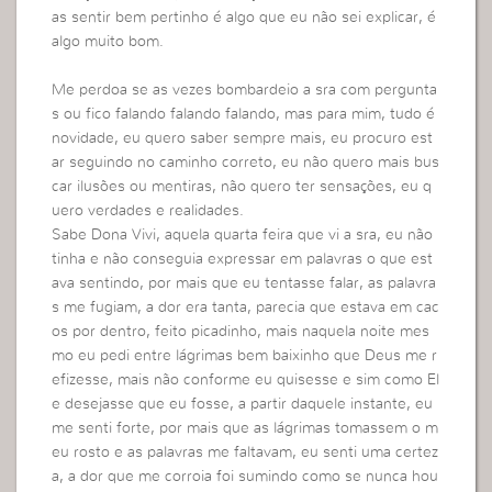
as sentir bem pertinho é algo que eu não sei explicar, é
algo muito bom.
Me perdoa se as vezes bombardeio a sra com pergunta
s ou fico falando falando falando, mas para mim, tudo é
novidade, eu quero saber sempre mais, eu procuro est
ar seguindo no caminho correto, eu não quero mais bus
car ilusões ou mentiras, não quero ter sensações, eu q
uero verdades e realidades.
Sabe Dona Vivi, aquela quarta feira que vi a sra, eu não
tinha e não conseguia expressar em palavras o que est
ava sentindo, por mais que eu tentasse falar, as palavra
s me fugiam, a dor era tanta, parecia que estava em cac
os por dentro, feito picadinho, mais naquela noite mes
mo eu pedi entre lágrimas bem baixinho que Deus me r
efizesse, mais não conforme eu quisesse e sim como El
e desejasse que eu fosse, a partir daquele instante, eu
me senti forte, por mais que as lágrimas tomassem o m
eu rosto e as palavras me faltavam, eu senti uma certez
a, a dor que me corroia foi sumindo como se nunca hou