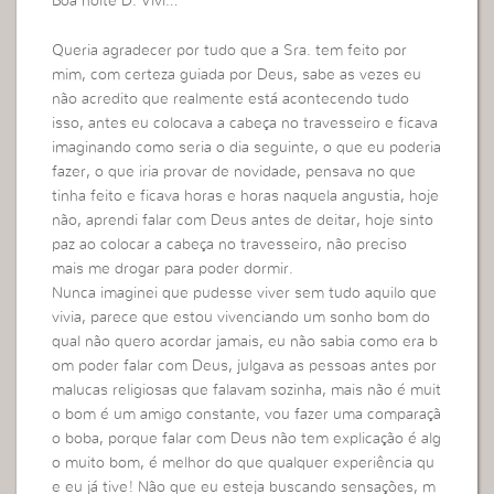
Boa noite D. Vivi…
Queria agradecer por tudo que a Sra. tem feito por
mim, com certeza guiada por Deus, sabe as vezes eu
não acredito que realmente está acontecendo tudo
isso, antes eu colocava a cabeça no travesseiro e ficava
imaginando como seria o dia seguinte, o que eu poderia
fazer, o que iria provar de novidade, pensava no que
tinha feito e ficava horas e horas naquela angustia, hoje
não, aprendi falar com Deus antes de deitar, hoje sinto
paz ao colocar a cabeça no travesseiro, não preciso
mais me drogar para poder dormir.
Nunca imaginei que pudesse viver sem tudo aquilo que
vivia, parece que estou vivenciando um sonho bom do
qual não quero acordar jamais, eu não sabia como era b
om poder falar com Deus, julgava as pessoas antes por
malucas religiosas que falavam sozinha, mais não é muit
o bom é um amigo constante, vou fazer uma comparaçã
o boba, porque falar com Deus não tem explicação é alg
o muito bom, é melhor do que qualquer experiência qu
e eu já tive! Não que eu esteja buscando sensações, m