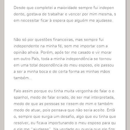
Desde que completei a maioridade sempre fui indepen
dente, gostava de trabalhar e vencer por mim mesma, s
em necessitar ficar à espera que alguém me ajudasse.
Não só por questões financeiras, mas sempre fui
independente na minha fé, sem me importar com a
opinião alheia. Porém, após ter me casado e vir morar
em outro País, toda a minha independência se tornou
em uma total dependência do meu esposo, ele passou
a ser a minha boca e de certa forma as minhas mãos
também…
Falo assim porque eu tinha muita vergonha de falar o e
spanhol, medo de falar errado, de ser mal interpretada,
medo de que as pessoas se rissem de mim e também
medo de atuar, pois pensava que não seria aceite. Entã
o, sempre que surgia um desafio, algo que eu tinha que
resolver, eu ficava importunando o meu esposo para qu
e ele me “ajudasse”. Na verdade eu queria que ele fize