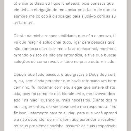
o) e diante disso eu fiquei chateada, pois pensava que
ele tinha a obrigação de me apoiar pelo facto de que eu
sempre me coloco à disposição para ajudá-lo com as su
as tarefas…
Diante da minha responsabilidade, que não esperava, ti
ve que reagir e solucionar tudo, ligar para pessoas que
não conhecia e arriscar-me a falar o espanhol, mesmo c
orrendo o risco de não ser entendida, e tive que buscar
soluções de como resolver tudo no prazo determinado.
Depois que tudo passou, e que graças a Deus deu cert
o, eu, sem ainda perceber que havia retomado um bom
caminho, fui reclamar com ele, alegar que estava chate
ada, pois foi como se ele, literalmente, me tivesse deix
ado “na mão” quando eu mais necessitei. Diante dos m
eus argumentos, ele simplesmente me respondeu: “Eu
fiz isso justamente para te ajudar, para que você aprend
a a não depender de mim; tem que aprender a resolver
os seus problemas sozinha, assumir as suas responsabi