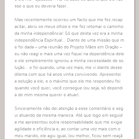
sse o que eu deveria fazer.
Mas recentemente ocorreu um facto que me fez recap
acitar, abriu os meus olhos e me fez retomar o caminho
da minha independência! Só que desta vez era a minha
independência Espiritual… Diante de uma missão que m
e foi dada – uma reunião do Projeto Mães em Oração –
eu não reagi e mais uma vez fiquei na dependência dele
e ele simplesmente ignorou a minha necessidade de so
lução… e foi quando, uma vez mais, me vi diante desse
dilema com que há anos vinha convivendo. Apresentei
a solução a ele, e o máximo que ele me respondeu foi:
quando você quer, você consegue (ou seja, só dependi
a de mim mesma querer e atuar).
Sinceramente não dei atenção a esse comentário e seg
ui atuando da mesma maneira. Até que logo em seguid
a me apresentou outra responsabilidade que me exigia
agilidade e eficiência e, ao contar uma vez mais com o
meu marido, ele agiu igual, (ou melhor, ficou sem reaçã