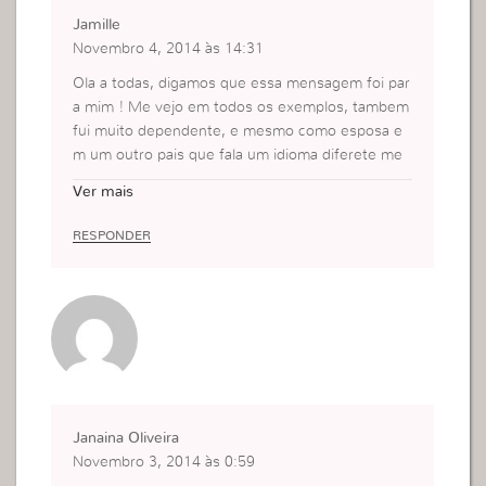
Jamille
Novembro 4, 2014 às 14:31
Ola a todas, digamos que essa mensagem foi par
a mim ! Me vejo em todos os exemplos, tambem
fui muito dependente, e mesmo como esposa e
m um outro pais que fala um idioma diferete me
vejo um pouco dependete do meu esposo. Mais j
Ver mais
a estou aprendendo segurar o boi pelo chifre. Poi
s ja se passaram 3anos e nao quero que mais 3 a
RESPONDER
nos venha para ficar nessa dependencia
Obrig
ado pelo post, realmente ajudou e muito, Deus a
benco!
Janaina Oliveira
Novembro 3, 2014 às 0:59