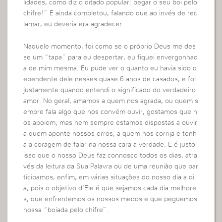
lidades, como diz o ditado popular: pegar o seu boi pelo
chifre!” E ainda completou, falando que ao invés de rec
lamar, eu deveria era agradecer…
Naquele momento, foi como se o próprio Deus me des
se um “tapa” para eu despertar, eu fiquei envergonhad
a de mim mesma. Eu pude ver o quanto eu havia sido d
ependente dele nesses quase 6 anos de casados, e foi
justamente quando entendi o significado do verdadeiro
amor. No geral, amamos a quem nos agrada, ou quem s
empre fala algo que nos convém ouvir, gostamos que n
os apoiem, mas nem sempre estamos dispostas a ouvir
a quem aponte nossos erros, a quem nos corrija e tenh
a a coragem de falar na nossa cara a verdade. E é justo
isso que o nosso Deus faz connosco todos os dias, atra
vés da leitura da Sua Palavra ou de uma reunião que par
ticipamos, enfim, em várias situações do nosso dia a di
a, pois o objetivo d’Ele é que sejamos cada dia melhore
s, que enfrentemos os nossos medos e que peguemos
nossa “boiada pelo chifre”.