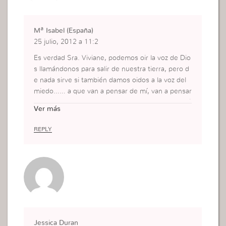
Mª Isabel (España)
25 julio, 2012 a 11:2
Es verdad Sra. Viviane, podemos oir la voz de Dio
s llamándonos para salir de nuestra tierra, pero d
e nada sirve si también damos oidos a la voz del
miedo…… a que van a pensar de mí, van a pensar
que lo hago por agradar, no voy a poder, quedaré
Ver más
en ridículo……… y tantas voces y sentimientos qu
e vienen cuando queremos salir de ese lugar seg
REPLY
uro en el que nos encontramos. No hay que dar
oidos a esas voces ni hacer caso a esos sentimie
ntos, es más hay que odiarlos y seguir adelante o
bedeciendo a Dios.
Jessica Duran