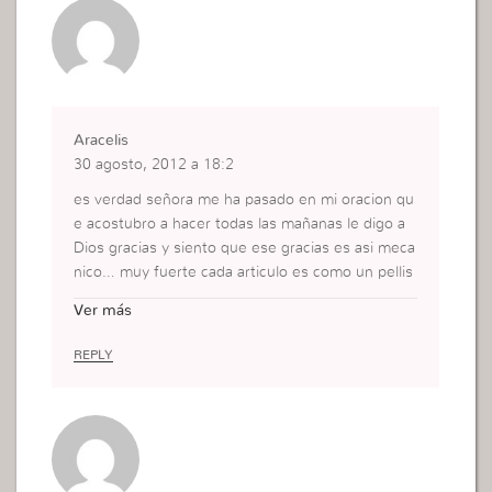
Aracelis
30 agosto, 2012 a 18:2
es verdad señora me ha pasado en mi oracion qu
e acostubro a hacer todas las mañanas le digo a
Dios gracias y siento que ese gracias es asi meca
nico… muy fuerte cada articulo es como un pellis
co espiritual que me dice estas viendo no estas h
Ver más
aciendo las cosas de la menra correcta por eso n
o creses, por eso no cambias por eso tu vida no t
REPLY
iene nada nuevo siempre lo mismo no hay mas n
ada que buscar es la verdad! gracias Dios la bend
iga….