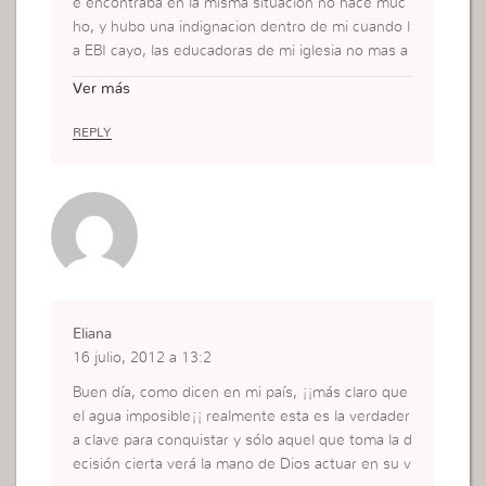
e encontraba en la misma situacion no hace muc
ho, y hubo una indignacion dentro de mi cuando l
a EBI cayo, las educadoras de mi iglesia no mas a
yudaban y eso me indignaba por que dentro de
Ver más
mi no estaba conformada con los frutos que daba
en la EBI, pero Dios hablo para mi y comenzo a ca
REPLY
mbiar todo comence a tener el caracter de DIos y
las Educadoras comenzaron a poner mas empen
o, fue cuando Dios escucho mi oracion y la respu
esta no tardo, ahora veo los frutos en la EBI. Dios
necesita de mujeres Valientes !!!!
Eliana
16 julio, 2012 a 13:2
Buen día, como dicen en mi país, ¡¡más claro que
el agua imposible¡¡ realmente esta es la verdader
a clave para conquistar y sólo aquel que toma la d
ecisión cierta verá la mano de Dios actuar en su v