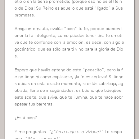
etió o en la tierra prometida; ¡porque eso no es el Rein
o de Dios! Su Reino es aquello que está “ligado” a Sus
promesas.
Amiga internauta, evalúa “bien” tu fe, porque puedes t
ener la fe inteligente, como puedes tener una fe emoti
va que te confunde con la emoción, es decir, con algo e
gocéntrico, que es sólo para ti y no para la gloria de Dio
s.
Espero que hayáis entendido este “pedacito”, pero la f
e no tiene ni como explicarse, ¡la fe es certeza! Si tiene
s dudas en esta exacto momento, si estás cabizbaja, ag
obiada, llena de inseguridades, es bueno que busques
este aceite, que aviva, que te ilumina, que te hace sobr
epasar tus barreras.
¿Está bien?
Y me preguntas:
“¿Cómo hago eso Viviane?”
Te respo
ndo:
“¡Ves a comprar!”