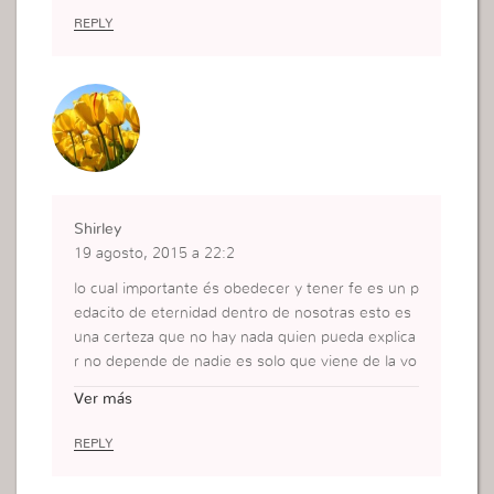
REPLY
Shirley
19 agosto, 2015 a 22:2
lo cual importante és obedecer y tener fe es un p
edacito de eternidad dentro de nosotras esto es
una certeza que no hay nada quien pueda explica
r no depende de nadie es solo que viene de la vo
z de Dios la fe es obedecer la voz de Dios sin exp
Ver más
licación hacia como obedeció el pueblo de Israel
al dar las vueltas a los muros de Jericó.
REPLY