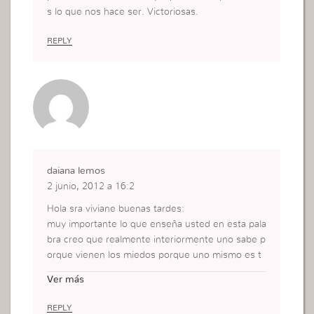
s lo que nos hace ser. Victoriosas.
REPLY
daiana lemos
2 junio, 2012 a 16:2
Hola sra viviane buenas tardes:
muy importante lo que enseña usted en esta pala
bra creo que realmente interiormente uno sabe p
orque vienen los miedos porque uno mismo es t
estigo de sus actitudes. y es verdad lo que dice p
Ver más
orque cuando uno tiene el espiritu santo esta bie
n en comunion con dios no tiene miedo a nada e
REPLY