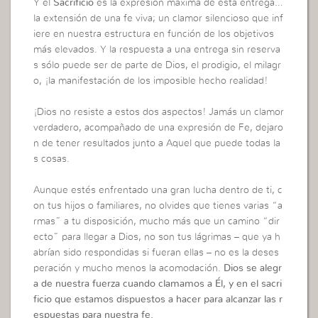
Y el
Sacrificio
es la expresión máxima de esta entrega…
la extensión de una fe viva; un clamor silencioso que inf
iere en nuestra estructura en función de los objetivos
más elevados. Y la respuesta a una entrega sin reserva
s sólo puede ser de parte de Dios, el prodigio, el milagr
o, ¡la manifestación de los imposible hecho realidad!
¡Dios no resiste a estos dos aspectos! Jamás un clamor
verdadero, acompañado de una expresión de Fe, dejaro
n de tener resultados junto a Aquel que puede todas la
s cosas.
Aunque estés enfrentado una gran lucha dentro de ti, c
on tus hijos o familiares, no olvides que tienes varias “a
rmas” a tu disposición, mucho más que un camino “dir
ecto” para llegar a Dios, no son tus lágrimas – que ya h
abrían sido respondidas si fueran ellas – no es la deses
peración y mucho menos la acomodación.
Dios se alegr
a de nuestra fuerza cuando clamamos a Él, y en el sacri
ficio que estamos dispuestos a hacer para alcanzar las r
espuestas para nuestra fe.