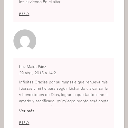
ios sirviendo En el altar
REPLY
Luz Maira Páez
29 abril, 2015 a 14:2
Infinitas Gracias por su mensaje que renueva mis
fuerzas y mí Fe para seguir luchando y alcanzar la
s bendiciones de Dios, lograr lo que tanto le he cl
amado y sacrificado, mí milagro pronto será conta
do en el altar Amén
Ver más
Todo sea para la honra y gloria de Dios
REPLY