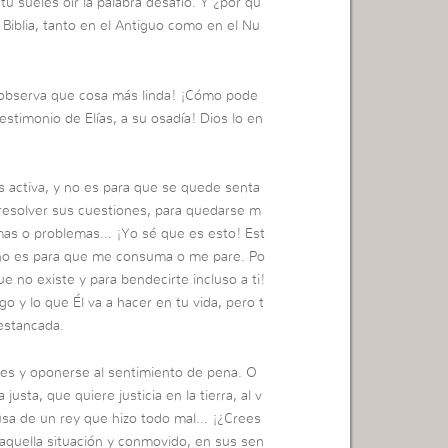
tú sueles oír la palabra desafío. Y ¿por qu
Biblia, tanto en el Antiguo como en el Nu
Y observa que cosa más linda! ¡Cómo pode
estimonio de Elías, a su osadía! Dios lo en
s activa, y no es para que se quede senta
 resolver sus cuestiones, para quedarse m
amas o problemas… ¡Yo sé que es esto! Est
ma no es para que me consuma o me pare. Po
que no existe y para bendecirte incluso a ti!
o y lo que Él va a hacer en tu vida, pero t
estancada.
es y oponerse al sentimiento de pena. O
usta, que quiere justicia en la tierra, al v
ausa de un rey que hizo todo mal… ¡¿Crees
quella situación y conmovido, en sus sen