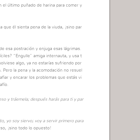
on el último puñado de harina para comer y
a que él sienta pena de la viuda, ¡sino par
de esa postración y enjuga esas lágrimas.
íciles? “Engulle” amiga internauta, y usa t
esolviese algo, ya no estarías sufriendo por
n. Pero la pena y la acomodación no resuel
fiar y encarar los problemas que estás vi
afío.
o y tráemela; después harás para ti y par
to, yo soy siervo; voy a servir primero para
eso, ¡sino todo lo opuesto!