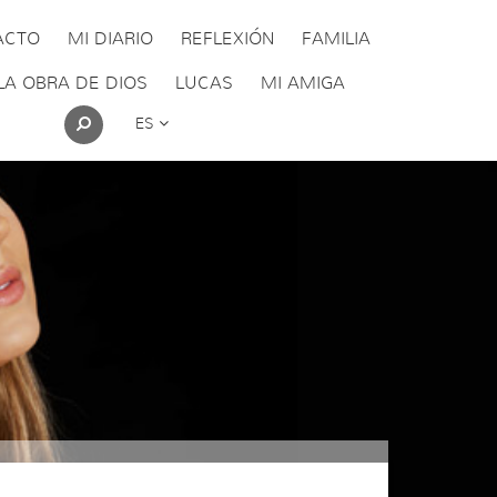
ACTO
MI DIARIO
REFLEXIÓN
FAMILIA
LA OBRA DE DIOS
LUCAS
MI AMIGA
ES