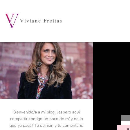
Bienvenido/a a mi blog, ¡espero aquí
compartir contigo un poco de mí y de lo
que ya pasé! Tu opinión y tu comentario
E