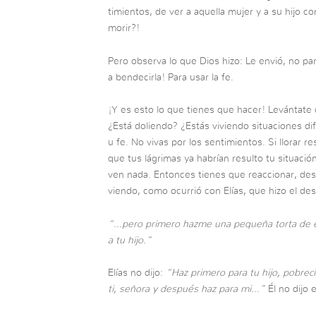
timientos, de ver a aquella mujer y a su hijo c
morir?!
Pero observa lo que Dios hizo: Le envió, no par
a bendecirla! Para usar la fe.
¡Y es esto lo que tienes que hacer! Levántate 
¿Está doliendo? ¿Estás viviendo situaciones dif
u fe. No vivas por los sentimientos. Si llorar r
que tus lágrimas ya habrían resulto tu situació
ven nada. Entonces tienes que reaccionar, desa
viendo, como ocurrió con Elías, que hizo el des
“…pero primero hazme una pequeña torta de es
a tu hijo.”
Elías no dijo:
“Haz primero para tu hijo, pobreci
ti, señora y después haz para mi…”
Él no dijo 