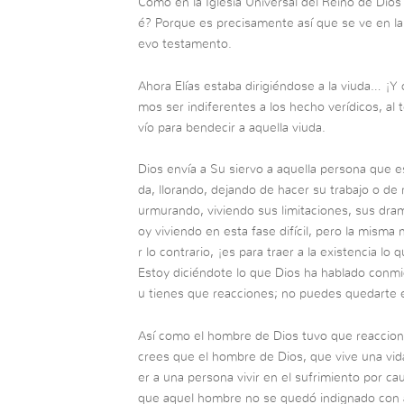
Como en la Iglesia Universal del Reino de Dios 
é? Porque es precisamente así que se ve en la 
evo testamento.
Ahora Elías estaba dirigiéndose a la viuda… ¡
mos ser indiferentes a los hecho verídicos, al t
vío para bendecir a aquella viuda.
Dios envía a Su siervo a aquella persona que e
da, llorando, dejando de hacer su trabajo o de
urmurando, viviendo sus limitaciones, sus dr
oy viviendo en esta fase difícil, pero la mis
r lo contrario, ¡es para traer a la existencia lo 
Estoy diciéndote lo que Dios ha hablado conmig
u tienes que reacciones; no puedes quedarte 
Así como el hombre de Dios tuvo que reaccion
crees que el hombre de Dios, que vive una vida j
er a una persona vivir en el sufrimiento por c
que aquel hombre no se quedó indignado con a