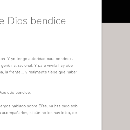
e Dios bendice
os. Y yo tengo autoridad para bendecir,
 genuina, racional.
Y para vivirla hay que
isa, la frente… y realmente tiene que haber
ios que bendice.
emos hablado sobre Elías, ya has oído sob
 acompañarlos, si aún no los has leído, de