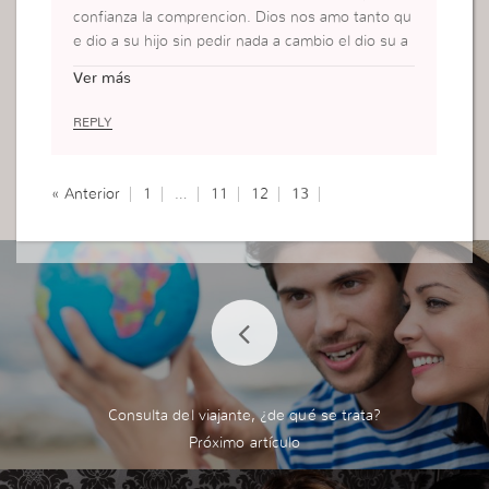
confianza la comprencion. Dios nos amo tanto qu
e dio a su hijo sin pedir nada a cambio el dio su a
mor demostró con una actitud no solo apenas co
Ver más
n palabras. Que mayor es su ejemplo de amor da
r sin esperar recibir hacer feliz a la otra persona q
REPLY
ue esta a nuestro lado pero no sólo para que ella
haga lo mismo con nosotras sino porque quien a
ma de verdad se preocupa en hacer feliz a la otra
« Anterior
1
…
11
12
13
persona y no así misma.
Consulta del viajante, ¿de qué se trata?