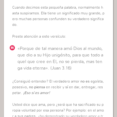
Cuando decimos esta pequeña palabra, normalmente h
asta suspiramos. Ella tiene un significado muy grande, p
ero muchas personas confunden su verdadero significa
do.
Preste atención a este versículo:
«Porque de tal manera amó Dios al mundo,
que dio a su Hijo unigénito, para que todo a
quel que cree en El, no se pierda, mas ten
ga vida eterna». (Juan 3.16)
¿Consiguió entender? El verdadero amor
no es
egoísta,
posesivo,
no piensa
en recibir y
sí
en dar, entregar, res
petar.
¡Eso sí es amor!
Usted dice que ama, pero ¿será que ha sacrificado su p
ropia voluntad por esa persona? Por ejemplo: en el amo
r a sus padres,
¿ha demostrado su verdadero amor a tr