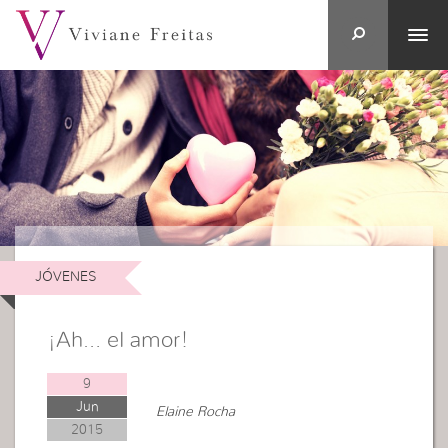
JÓVENES
¡Ah… el amor!
9
Jun
Elaine Rocha
2015