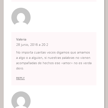
me. No peculiar aftertaste like some others I’ve t
ried. If your perception runs a mile a minute at ni
ght or you’re honest maddening to relax after far
m, these are undoubtedly significance checking o
ut.
Valeria
28 junio, 2016 a 20:2
No importa cuantas veces digamos que amamos
a algo o a alguien, si nuestras palabras no vienen
acompañadas de hechos ese «amor» no es verda
dero.
REPLY