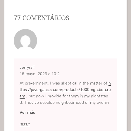
77 COMENTÁRIOS
JerryraF
16 mayo, 2025 a 10:2
At pre-eminent, I was skeptical in the matter of
h
ttps://joyorganics.com/products/1000mg-cbd-cre
am
, but now I provide for them in my nightstan
d. They’ve develop neighbourhood of my evenin
g routine—sole gummy, a cup of tea, and I’m go
Ver más
od to go. I don’t feel exorbitant or freakish, just s
erene and genial to nonsense down. The flavor’s
REPLY
in truth really well-behaved too, which surprised