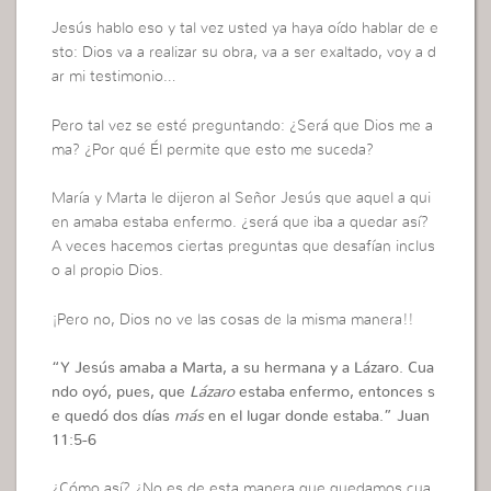
Jesús hablo eso y tal vez usted ya haya oído hablar de e
sto: Dios va a realizar su obra, va a ser exaltado, voy a d
ar mi testimonio…
Pero tal vez se esté preguntando: ¿Será que Dios me a
ma? ¿Por qué Él permite que esto me suceda?
María y Marta le dijeron al Señor Jesús que aquel a qui
en amaba estaba enfermo. ¿será que iba a quedar así?
A veces hacemos ciertas preguntas que desafían inclus
o al propio Dios.
¡Pero no, Dios no ve las cosas de la misma manera!!
“Y Jesús amaba a Marta, a su hermana y a Lázaro.
Cua
ndo oyó, pues, que
Lázaro
estaba enfermo, entonces s
e quedó dos días
más
en el lugar donde estaba.” Juan
11:5-6
¿Cómo así? ¿No es de esta manera que quedamos cua