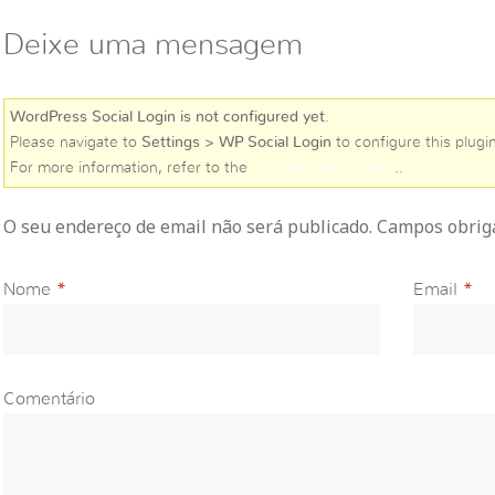
Deixe uma mensagem
WordPress Social Login is not configured yet
.
Please navigate to
Settings > WP Social Login
to configure this plugin
For more information, refer to the
online user guide
..
O seu endereço de email não será publicado. Campos obri
Nome
*
Email
*
Comentário