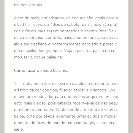
ma das laterais.
Além do mais, sofisticados, os coques são ideais para o
s bad hair days, ou “dias de cabelo ruim”, pois são práti
cos e fáceis para serem penteados e construídos. Seu
estilo volumoso, contudo, baseia-se em um rabo de cav
alo a ser desfiado e posteriormente enrolado e preso c
om o auxílio dos grampos. Veja o passo-a-passo de co
mo usar o coque bailarina:
Como fazer o coque bailarina
1 – Tenha em mãos escova de cabelos e um pente fino;
elástico da cor dos fios; fixador capilar e grampos. Log
o, use um modelador para que os fios adquiram um asp
ecto mais oleoso, pois cabelos recém-lavados não segu
ram bem o penteado. Conhecendo a textura de seus ca
belos, opte por tê-los levemente umedecidos e molde
o penteado fazendo uso de mousse ou gel, caso neces
sário.