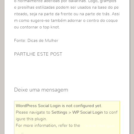
o normalmente aderidas por bailarinas. Logo, grampos
e presilhas estilizadas podem ser usados na base do pe
nteado, seja na parte da frente ou na parte de trás. Assi
m como sugere-se também adornar o centro do coque
ou contornar o top knot.
Fonte: Dicas de Mulher
PARTILHE ESTE POST
Deixe uma mensagem
WordPress Social Login is not configured yet
.
Please navigate to
Settings > WP Social Login
to conf
igure this plugin.
For more information, refer to the
online user guid
e
..