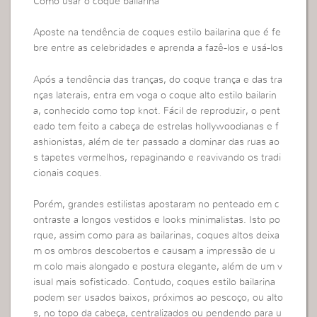
Como usar o coque bailarina
Aposte na tendência de coques estilo bailarina que é fe
bre entre as celebridades e aprenda a fazê-los e usá-los
Após a tendência das tranças, do coque trança e das tra
nças laterais, entra em voga o coque alto estilo bailarin
a, conhecido como top knot. Fácil de reproduzir, o pent
eado tem feito a cabeça de estrelas hollywoodianas e f
ashionistas, além de ter passado a dominar das ruas ao
s tapetes vermelhos, repaginando e reavivando os tradi
cionais coques.
Porém, grandes estilistas apostaram no penteado em c
ontraste a longos vestidos e looks minimalistas. Isto po
rque, assim como para as bailarinas, coques altos deixa
m os ombros descobertos e causam a impressão de u
m colo mais alongado e postura elegante, além de um v
isual mais sofisticado. Contudo, coques estilo bailarina
podem ser usados baixos, próximos ao pescoço, ou alto
s, no topo da cabeça, centralizados ou pendendo para u