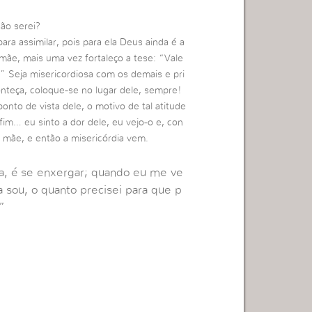
ão serei?
ara assimilar, pois para ela Deus ainda é a
mãe, mais uma vez fortaleço a tese: “Vale
” Seja misericordiosa com os demais e pri
onteça, coloque-se no lugar dele, sempre!
nto de vista dele, o motivo de tal atitude
fim… eu sinto a dor dele, eu vejo-o e, con
mãe, e então a misericórdia vem.
ia, é se enxergar; quando eu me ve
a sou, o quanto precisei para que p
”