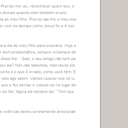
: Preciso me ver, reconhecer quem sou, o
os demais quando eles também erram;
ia ao meu filho: Preciso dar-lhe o meu exe
 ser com os demais como Jesus foi e é con
a a dia do meu filho para ensiná-lo. Hoje e
e bem problemático, sempre reclamava de
 e disse-lhe: “Gabi, o seu amigo não tem pa
 seu pai? Nós não sabemos, mas talvez ele
certo e o que é errado, como você têm. E
r isso age assim. Vamos colocar-nos no lu
que o fez pensar e colocar-se no lugar do
r do Itaí. Agora ele sempre diz: “Tem que
 vivências deles corretamente direcionad