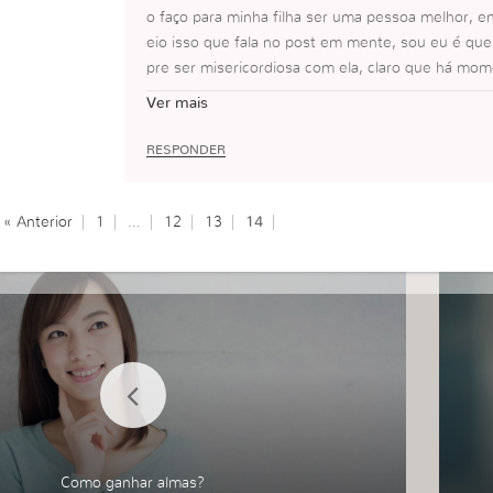
o faço para minha filha ser uma pessoa melhor, 
eio isso que fala no post em mente, sou eu é qu
pre ser misericordiosa com ela, claro que há mo
mais dura, mas o caminho é esse. Muito forte.
Ver mais
RESPONDER
« Anterior
1
…
12
13
14
Como ganhar almas?