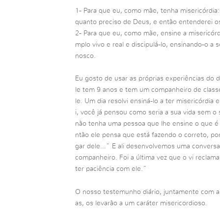
1- Para que eu, como mãe, tenha misericórdia
quanto preciso de Deus, e então entenderei 
2- Para que eu, como mãe, ensine a misericórd
mplo vivo e real e discipulá-lo, ensinando-o a
nosco.
Eu gosto de usar as próprias experiências do di
le tem 9 anos e tem um companheiro de class
le. Um dia resolvi ensiná-lo a ter misericórdia
i, você já pensou como seria a sua vida sem o
não tenha uma pessoa que lhe ensine o que é 
ntão ele pensa que está fazendo o correto, po
gar dele…” E ali desenvolvemos uma conversa 
companheiro. Foi a última vez que o vi reclama
ter paciência com ele.”
O nosso testemunho diário, juntamente com as
as, os levarão a um caráter misericordioso.