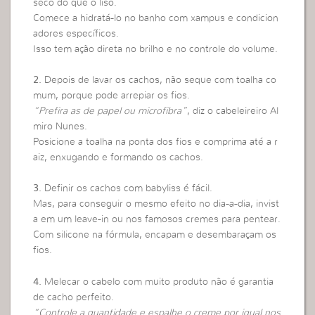
seco do que o liso.
Comece a hidratá-lo no banho com xampus e condicion
adores específicos.
Isso tem ação direta no brilho e no controle do volume.
2.
Depois de lavar os cachos, não seque com toalha co
mum, porque pode arrepiar os fios.
“Prefira as de papel ou microfibra”
, diz o cabeleireiro Al
miro Nunes.
Posicione a toalha na ponta dos fios e comprima até a r
aiz, enxugando e formando os cachos.
3.
Definir os cachos com babyliss é fácil.
Mas, para conseguir o mesmo efeito no dia-a-dia, invist
a em um leave-in ou nos famosos cremes para pentear.
Com silicone na fórmula, encapam e desembaraçam os
fios.
4.
Melecar o cabelo com muito produto não é garantia
de cacho perfeito.
“Controle a quantidade e espalhe o creme por igual nos