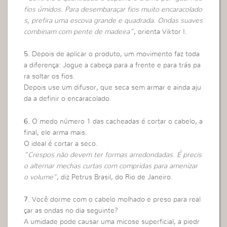
fios úmidos. Para desembaraçar fios muito encaracolado
s, prefira uma escova grande e quadrada. Ondas suaves
combinam com pente de madeira”
, orienta Viktor I.
5.
Depois de aplicar o produto, um movimento faz toda
a diferença: Jogue a cabeça para a frente e para trás pa
ra soltar os fios.
Depois use um difusor, que seca sem armar e ainda aju
da a definir o encaracolado.
6.
O medo número 1 das cacheadas é cortar o cabelo, a
final, ele arma mais.
O ideal é cortar a seco.
“Crespos não devem ter formas arredondadas. É precis
o alternar mechas curtas com compridas para amenizar
o volume”
, diz Petrus Brasil, do Rio de Janeiro.
7.
Você dorme com o cabelo molhado e preso para real
çar as ondas no dia seguinte?
A umidade pode causar uma micose superficial, a piedr