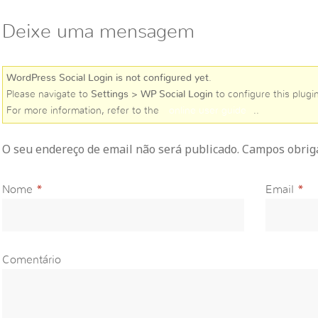
Deixe uma mensagem
WordPress Social Login is not configured yet
.
Please navigate to
Settings > WP Social Login
to configure this plugin
For more information, refer to the
online user guide
..
O seu endereço de email não será publicado. Campos obri
Nome
*
Email
*
Comentário