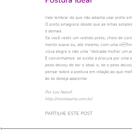
Postura ideal
Vale lembrar de que não adianta usar preto e
O preto emagrece desde que as linhas simples
s demais.
Se você vestir um vestido preto, cheio de cor
mento suave ou, até mesmo, com uma infini
viúva alegre e não uma “delicada mulher um p
E convenhamos: se existe a procura por uma sol
peso deixou de ser o ideal; e, se o peso deixo
pensar sobre a postura em relação ao que melh
ão se deseja aparentar.
Por Lou Nassif
http://revistauma.com.br/
PARTILHE ESTE POST