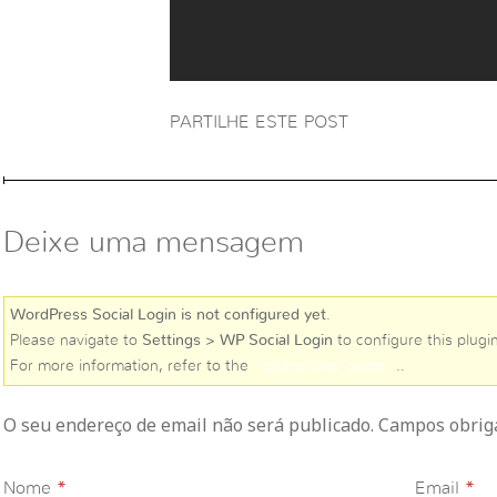
PARTILHE ESTE POST
Deixe uma mensagem
WordPress Social Login is not configured yet
.
Please navigate to
Settings > WP Social Login
to configure this plugin
For more information, refer to the
online user guide
..
O seu endereço de email não será publicado. Campos obri
Nome
*
Email
*