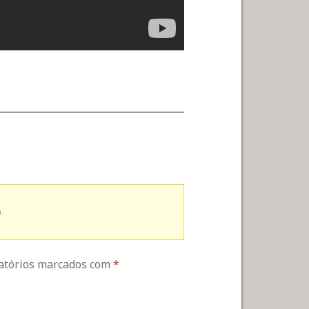
.
gatórios marcados com
*