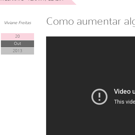
Como aumentar alg
Viviane Freitas
20
Out
2013