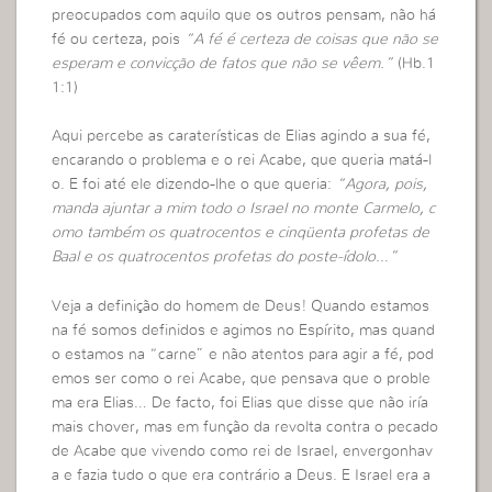
preocupados com aquilo que os outros pensam, não há
fé ou certeza, pois
“A fé é certeza de coisas que não se
esperam e convicção de fatos que não se vêem.”
(Hb.1
1:1)
Aqui percebe as caraterísticas de Elias agindo a sua fé,
encarando o problema e o rei Acabe, que queria matá-l
o. E foi até ele dizendo-lhe o que queria:
“Agora, pois,
manda ajuntar a mim todo o Israel no monte Carmelo, c
omo também os quatrocentos e cinqüenta profetas de
Baal e os quatrocentos profetas do poste-ídolo…”
Veja a definição do homem de Deus! Quando estamos
na fé somos definidos e agimos no Espírito, mas quand
o estamos na “carne” e não atentos para agir a fé, pod
emos ser como o rei Acabe, que pensava que o proble
ma era Elias… De facto, foi Elias que disse que não iría
mais chover, mas em função da revolta contra o pecado
de Acabe que vivendo como rei de Israel, envergonhav
a e fazia tudo o que era contrário a Deus. E Israel era a