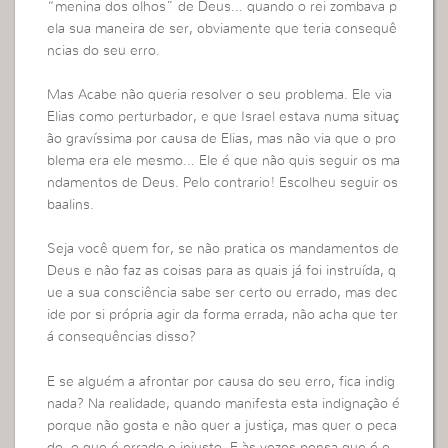
“menina dos olhos” de Deus… quando o rei zombava p
ela sua maneira de ser, obviamente que teria consequê
ncias do seu erro.
Mas Acabe não queria resolver o seu problema. Ele via
Elias como perturbador, e que Israel estava numa situaç
ão gravíssima por causa de Elias, mas não via que o pro
blema era ele mesmo… Ele é que não quis seguir os ma
ndamentos de Deus. Pelo contrario! Escolheu seguir os
baalins.
Seja você quem for, se não pratica os mandamentos de
Deus e não faz as coisas para as quais já foi instruída, q
ue a sua consciência sabe ser certo ou errado, mas dec
ide por si própria agir da forma errada, não acha que ter
á consequências disso?
E se alguém a afrontar por causa do seu erro, fica indig
nada? Na realidade, quando manifesta esta indignação é
porque não gosta e não quer a justiça, mas quer o peca
do, o que é errado e injusto. E às vezes pensa que é o