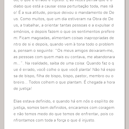
diabo que está a causar essa perturbação toda, mas nã
o! É a sua atitude, porque deixou o mandamento de De
us. Como muitos, que um dia estiveram na Obra de De
us, a trabalhar, a orientar tantas pessoas e a expulsar d
emónios, e depois fazem o que os sentimentos prefere
m: Ficam magoadas, alimentam coisas inapropriadas de
ntro de si e depois, quando vem à tona todo o problem
a, pensam o seguinte: “Os meus amigos deixaram-me,
as pessoas com quem mais eu contava, me abandonara
m…”. Na realidade, saiba de uma coisa: Quando faz o q
ue é errado, você colhe o que você planta! Não há espo
sa de bispo, filha de bispo, bispo, pastor, membro ou o
breiro… Todos colhem o que plantam. É chegada a hora
de justiça!
Elias estava definido, e quando há em nós o espírito de
justiça, somos bem definidos, encaramos com coragem
e não temos medo do que temos de enfrentar, pois co
nfrontamos com toda a força o que é injusto.