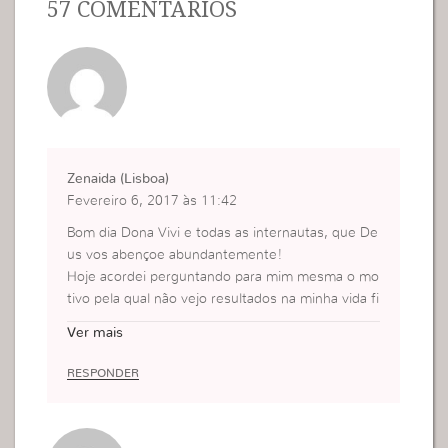
57 COMENTÁRIOS
Zenaida (Lisboa)
Fevereiro 6, 2017 às 11:42
Bom dia Dona Vivi e todas as internautas, que De
us vos abençoe abundantemente!
Hoje acordei perguntando para mim mesma o mo
tivo pela qual não vejo resultados na minha vida fi
nanceira, e onde estaria a raíz desse problema.
Ver mais
E Deus me revelou através da leitura da sua palav
ra e acabou por redobrar a exortação por meio de
RESPONDER
ste áudio. Que Ele continue usando a senhora m
ais e mais para nos abençoar! Um grande abraço.