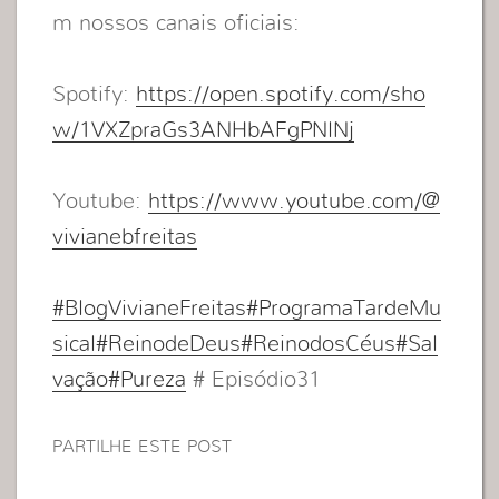
m nossos canais oficiais:
Spotify:
https://open.spotify.com/sho
w/1VXZpraGs3ANHbAFgPNlNj
Youtube:
https://www.youtube.com/@
vivianebfreitas
#BlogVivianeFreitas
#ProgramaTardeMu
sical
#ReinodeDeus
#ReinodosCéus
#Sal
vação
#Pureza
# Episódio31
PARTILHE ESTE POST