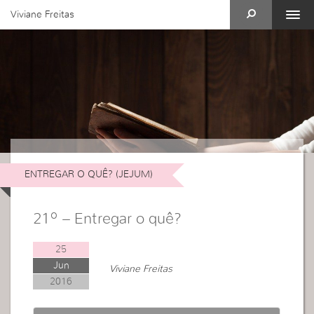
Viviane Freitas
ENTREGAR O QUÊ? (JEJUM)
21º – Entregar o quê?
25
Jun
Viviane Freitas
2016