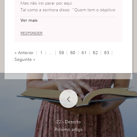
Mas não irei parar por aqui.
Tal como a senhora disse: “Quem tem o objetivo
de servir a Deus, essa pessoa paga o preço.”
Ver mais
E eu estou disposta a pagar esse preço, por isso
vou continuar perseverando até ao fim nessa ca
RESPONDER
minhada…
Mais uma vez obrigada por se deixar ser usada e
por me abençoar muito!
« Anterior
1
…
59
60
61
62
63
Seguinte »
22 - Deserto