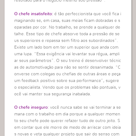
resultado para o negócio mesmo sob pressão”.
O chefe insatisfeito:
é tão perfeccionista que você fica i
maginando se, em casa, suas meias ficam dobradas e s
eparadas por cor. No trabalho, se prende a qualquer de
talhe. Esse tipo de chefe absorve toda a pressão de se
us superiores e repassa sem filtro aos subordinados”.
Existe um lado bom em ter um superior que anda com
uma lupa. “Essa exigência vai levantar sua régua, ampli
ar seus parâmetros”. O seu treino é desenvolver técnic
as de automotivação para não se sentir desanimada. “C
onverse com colegas ou chefias de outras áreas e peça
um feedback positivo sobre sua performance”, sugere
o especialista. Vendo que os problemas são pontuais, v
ocê vai manter sua segurança inabalada.
O chefe inseguro
: você nunca sabe se vai terminar a se
mana com o trabalho em dia porque a qualquer momen
to seu chefe pode querer refazer tudo de outro jeito. S
em contar que ele morre de medo de arriscar com ideia
s novas e veta qualquer projeto que sair do senso com