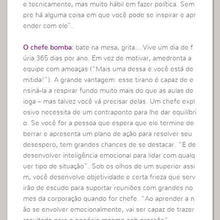
e tecnicamente, mas muito hábil em fazer política. Sem
pre há alguma coisa em que você pode se inspirar e apr
ender com ele”.
O chefe bomba:
bate na mesa, grita… Vive um dia de f
úria 365 dias por ano. Em vez de motivar, amedronta a
equipe com ameaças (“Mais uma dessa e você está de
mitida!”). A grande vantagem: esse tirano é capaz de e
nsiná-la a respirar fundo muito mais do que as aulas de
ioga – mas talvez você vá precisar delas. Um chefe expl
osivo necessita de um contraponto para lhe dar equilíbri
o. Se você for a pessoa que espera que ele termine de
berrar e apresenta um plano de ação para resolver seu
desespero, tem grandes chances de se destacar. “E de
desenvolver inteligência emocional para lidar com qualq
uer tipo de situação”. Sob os olhos de um superior assi
m, você desenvolve objetividade e certa frieza que serv
irão de escudo para suportar reuniões com grandes no
mes da corporação quando for chefe. “Ao aprender a n
ão se envolver emocionalmente, vai ser capaz de trazer