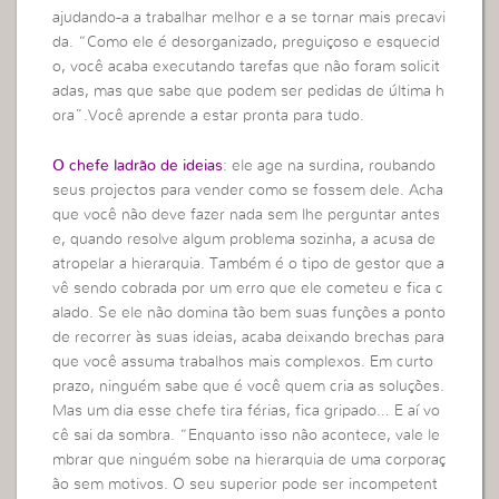
ajudando-a a trabalhar melhor e a se tornar mais precavi
da. “Como ele é desorganizado, preguiçoso e esquecid
o, você acaba executando tarefas que não foram solicit
adas, mas que sabe que podem ser pedidas de última h
ora”.Você aprende a estar pronta para tudo.
O chefe ladrão de ideias
: ele age na surdina, roubando
seus projectos para vender como se fossem dele. Acha
que você não deve fazer nada sem lhe perguntar antes
e, quando resolve algum problema sozinha, a acusa de
atropelar a hierarquia. Também é o tipo de gestor que a
vê sendo cobrada por um erro que ele cometeu e fica c
alado. Se ele não domina tão bem suas funções a ponto
de recorrer às suas ideias, acaba deixando brechas para
que você assuma trabalhos mais complexos. Em curto
prazo, ninguém sabe que é você quem cria as soluções.
Mas um dia esse chefe tira férias, fica gripado… E aí vo
cê sai da sombra. “Enquanto isso não acontece, vale le
mbrar que ninguém sobe na hierarquia de uma corporaç
ão sem motivos. O seu superior pode ser incompetent