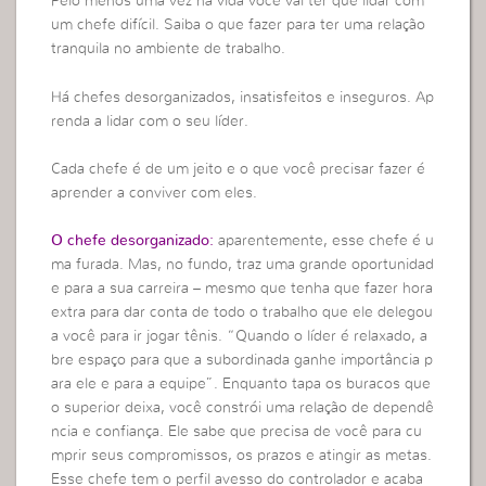
Pelo menos uma vez na vida você vai ter que lidar com
um chefe difícil. Saiba o que fazer para ter uma relação
tranquila no ambiente de trabalho.
Há chefes desorganizados, insatisfeitos e inseguros. Ap
renda a lidar com o seu líder.
Cada chefe é de um jeito e o que você precisar fazer é
aprender a conviver com eles.
O chefe desorganizado:
aparentemente, esse chefe é u
ma furada. Mas, no fundo, traz uma grande oportunidad
e para a sua carreira – mesmo que tenha que fazer hora
extra para dar conta de todo o trabalho que ele delegou
a você para ir jogar tênis. “Quando o líder é relaxado, a
bre espaço para que a subordinada ganhe importância p
ara ele e para a equipe”. Enquanto tapa os buracos que
o superior deixa, você constrói uma relação de dependê
ncia e confiança. Ele sabe que precisa de você para cu
mprir seus compromissos, os prazos e atingir as metas.
Esse chefe tem o perfil avesso do controlador e acaba