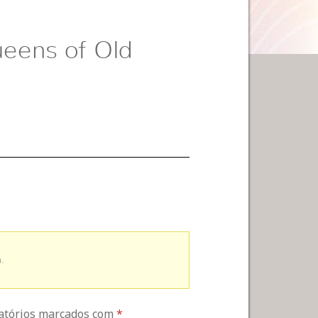
ueens of Old
.
gatórios marcados com
*