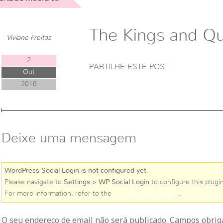
The Kings and Q
Viviane Freitas
2
PARTILHE ESTE POST
Out
2016
Deixe uma mensagem
WordPress Social Login is not configured yet
.
Please navigate to
Settings > WP Social Login
to configure this plugin
For more information, refer to the
online user guide
..
O seu endereço de email não será publicado. Campos obri