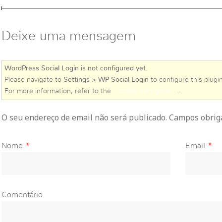
Deixe uma mensagem
WordPress Social Login is not configured yet
.
Please navigate to
Settings > WP Social Login
to configure this plugin
For more information, refer to the
online user guide
..
O seu endereço de email não será publicado. Campos obri
Nome
*
Email
*
Comentário