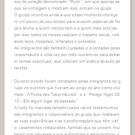
sso de seleção denominado “Rush”, em que apenas as
que se entregam e mostram isso, entram no grupo.
O grupo incentiva ainda a que essas mulheres ofereça
m um pouco do seu tempo para levarem palavras de for
ça e ânimo a quem menos tem e a quem mais precisa;
por isso todos os meses realizam o trabalho social, visit
ando lares, hospitais, orfanatos e presídios.
As integrantes são também cuidadas e orientadas pelas
responsáveis e uma vez por mês reúnem-se para debat
er temas espirituais, que colocam em prática através de
tarefas.
Durante a noite foram retratados pelas integrantes do g
rupo os eventos que tiveram ao longo do ano como exe
mplo “A Festa dos Tabernáculos” e a “Pledge Night 20
12 – Em algum lugar do passado”.
A noite foi marcada também pelos vários testemunhos
das integrantes e responsáveis do grupo que relataram
as suas experiências e as transformações que têm vist
o: casamentos restaurados; famílias que se uniram; mul
heres que elevaram a sua autoestima e amor-próprio; s